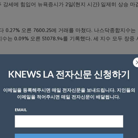
주 강세에 힘입어 뉴욕증시가 2일(현지 시간) 일제히 상승 마
다 0.27% 오른 7600.25에 거래를 마쳤다. 나스닥종합지수는
지수는 0.09% 오른 51078.94를 기록했다. 세 지수 모두 장중
다.
KNEWS LA 전자신문 신청하기
 주가가 5% 급등하며 시장 상승을 이끌었다. 델 테크놀로
이메일을 등록해주시면 매일 전자신문을 보내드립니다. 지인들의
반면 수년간 PC용 칩 시장을 지배해온 인텔은 5% 하락했다.
이메일을 적어주시면 매일 전자신문이 배달됩니다.
리엄은 3% 상승했고 엑슨모빌과 셰브론도 각각 2%, 1% 올
EMAIL
승했다. 브렌트유는 4.24% 상승한 배럴당 94.98달러에 거래
I)는 5.93% 오른 배럴당 92.54달러에 마감했다.