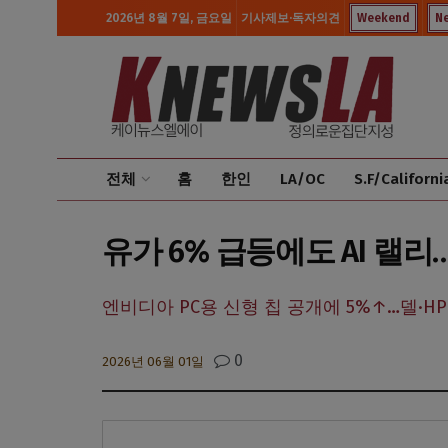
2026년 8월 7일, 금요일
기사제보·독자의견
Weekend
N
전체
홈
한인
LA/OC
S.F/Californi
유가 6% 급등에도 AI 랠
엔비디아 PC용 신형 칩 공개에 5%↑…델·HP 
0
2026년 06월 01일