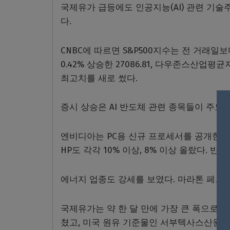
국제유가 급등에도 인공지능(AI) 관련 기술
다.
CNBC에 따르면 S&P500지수는 전 거래일보
0.42% 상승한 27086.81, 다우존스산업평균
최고치를 새로 썼다.
증시 상승은 AI 반도체 관련 종목들이 주도했
엔비디아는 PC용 신규 프로세서를 공개한 뒤
HP도 각각 10% 이상, 8% 이상 올랐다. 
에너지 업종도 강세를 보였다. 마라톤 페트롤
국제유가는 약 한 달 만에 가장 큰 폭으로 상
쳤고, 미국 원유 기준물인 서부텍사스산원유(WT