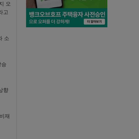
지 오
라고
와 소
상승
 상향
소비재