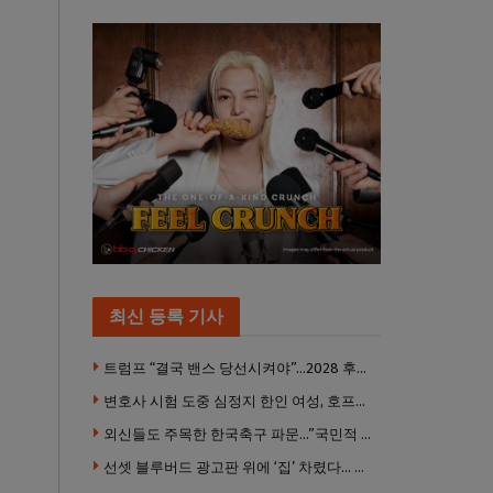
최신 등록 기사
트럼프 “결국 밴스 당선시켜야”…2028 후계 구도 힘 싣나
변호사 시험 도중 심정지 한인 여성, 호프스트라대 상대 소송
외신들도 주목한 한국축구 파문…”국민적 공분에 수사 재개”
선셋 블루버드 광고판 위에 ‘집’ 차렸다… 넷플릭스 영화 홍보 이색 퍼포먼스