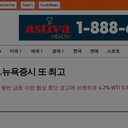
ewsletter
Teen's
SushiNews
a
미국Ⅰ
세계Ⅰ
경제Ⅰ
한국
연예
스포츠
리…뉴욕증시 또 최고
동반 급등 이란 협상 중단 경고에 브렌트유 4.2%·WTI 5.