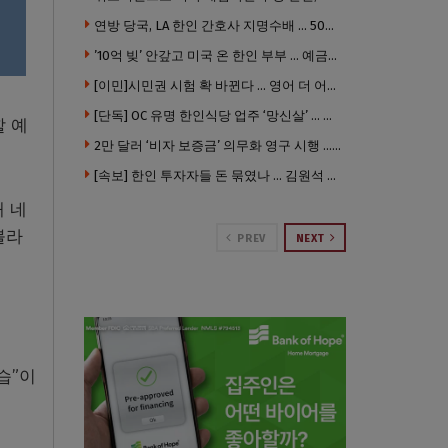
연방 당국, LA 한인 간호사 지명수배 … 500만 달러 메디캐어 사기, 선고 직전 한국 도주
있다
’10억 빚’ 안갚고 미국 온 한인 부부 … 예금보험공사, 미국서 소송
[이민]시민권 시험 확 바뀐다 … 영어 더 어렵게, 민간시험 도입 추진
[단독] OC 유명 한인식당 업주 ‘망신살’ … 육류대금 안 갚자 식당서 공개추심
할 예
2만 달러 ‘비자 보증금’ 의무화 영구 시행 … 입국 문턱 더 높아진다.
[속보] 한인 투자자들 돈 묶였나 … 김원석 회사들 챕터7 강제파산·자진파산 잇따라 신청
 네
볼라
PREV
NEXT
습”이