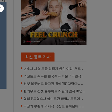
 지
 했
최신 등록 기사
변호사 시험 도중 심정지 한인 여성, 호프스트라대 상대 소송
외신들도 주목한 한국축구 파문…”국민적 공분에 수사 재개”
선셋 블루버드 광고판 위에 ‘집’ 차렸다… 넷플릭스 영화 홍보 이색 퍼포먼스
헐리우드 선셋 블루버드 칙필레 임시 휴업… 공사장 담장은 낙서로 뒤덮여
헐리우드힐스서 상수도관 파열… 도로에 물 쏟아져 주민 약 100명 피해
극장가 부활에 역사적 극장도 돌아온다… 웨스트우드 ‘브루인 극장’ 10월 재개장 추진