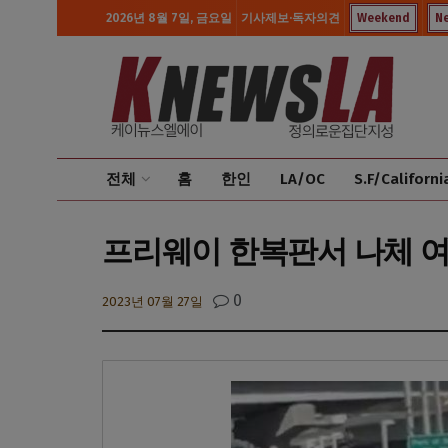
2026년 8월 7일, 금요일
기사제보·독자의견
Weekend
N
전체
홈
한인
LA/OC
S.F/Californi
프리웨이 한복판서 나체 여
0
2023년 07월 27일