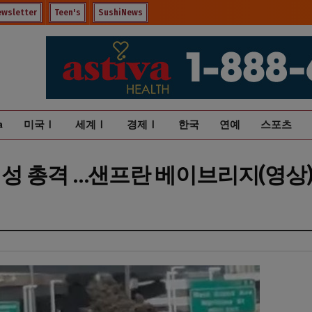
ewsletter
Teen's
SushiNews
a
미국Ⅰ
세계Ⅰ
경제Ⅰ
한국
연예
스포츠
성 총격 …샌프란 베이브리지(영상