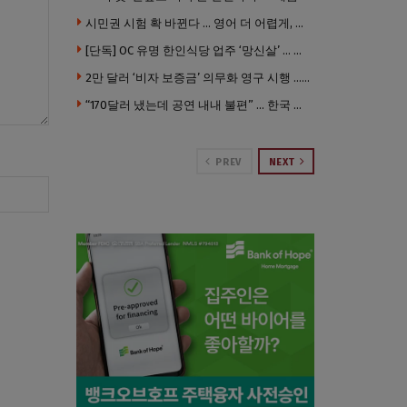
시민권 시험 확 바뀐다 … 영어 더 어렵게, 민간시험 도입 추진
[단독] OC 유명 한인식당 업주 ‘망신살’ … 육류대금 안 갚자 식당서 공개추심
2만 달러 ‘비자 보증금’ 의무화 영구 시행 … 입국 문턱 더 높아진다.
“170달러 냈는데 공연 내내 불편” … 한국 코미디언 LA공연, 음향 불량에 외모 비하 개그 논란
PREV
NEXT