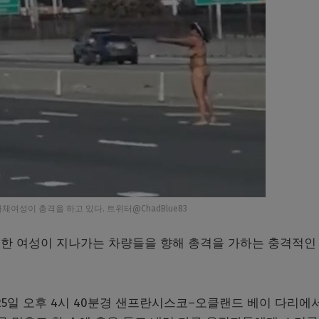
여성이 총격을 하고 있다. 트위터@ChadBlue83
한 여성이 지나가는 차량들을 향해 총격을 가하는 충격적인
5
일 오후
4
시
40
분경 샌프란시스코
–
오클랜드 베이 다리에서