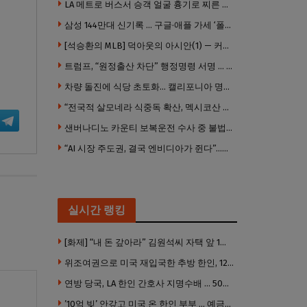
LA 메트로 버스서 승객 얼굴 흉기로 찌른 증오범죄 피고인, 종신형에 징역 7년 추가 선고
삼성 144만대 신기록 … 구글·애플 가세 ‘폴더블 대전’ 열린다
[석승환의 MLB] 덕아웃의 아시안(1) — 커트 스즈키가 우리에게 묻는 것
트럼프, “원정출산 차단” 행정명령 서명 … 외국 공무원 자녀도 시민권 안준다
차량 돌진에 식당 초토화… 캘리포니아 명물 버거집 “다시 일어설 수 있도록 도와주세요”
“전국적 살모네라 식중독 확산, 멕시코산 할라피뇨”– CDC
샌버나디노 카운티 보복운전 수사 중 불법 총기 20정·탄약 2만 발 압수
“AI 시장 주도권, 결국 엔비디아가 쥔다”…모건스탠리 장담
실시간 랭킹
[화제] “내 돈 갚아라” 김원석씨 자택 앞 1인 광대 시위 … 한인 투자사, “108만 달러 못받아”
위조여권으로 미국 재입국한 추방 한인, 120만 달러 은행 사기 행각
연방 당국, LA 한인 간호사 지명수배 … 500만 달러 메디캐어 사기, 선고 직전 한국 도주
’10억 빚’ 안갚고 미국 온 한인 부부 … 예금보험공사, 미국서 소송