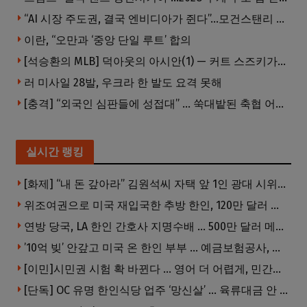
“AI 시장 주도권, 결국 엔비디아가 쥔다”…모건스탠리 장담
이란, “오만과 ‘중앙 단일 루트’ 합의
[석승환의 MLB] 덕아웃의 아시안(1) — 커트 스즈키가 우리에게 묻는 것
러 미사일 28발, 우크라 한 발도 요격 못해
[충격] “외국인 심판들에 성접대” … 쑥대밭된 축협 어디까지 추락하나
실시간 랭킹
[화제] “내 돈 갚아라” 김원석씨 자택 앞 1인 광대 시위 … 한인 투자사, “108만 달러 못받아”
위조여권으로 미국 재입국한 추방 한인, 120만 달러 은행 사기 행각
연방 당국, LA 한인 간호사 지명수배 … 500만 달러 메디캐어 사기, 선고 직전 한국 도주
’10억 빚’ 안갚고 미국 온 한인 부부 … 예금보험공사, 미국서 소송
[이민]시민권 시험 확 바뀐다 … 영어 더 어렵게, 민간시험 도입 추진
[단독] OC 유명 한인식당 업주 ‘망신살’ … 육류대금 안 갚자 식당서 공개추심