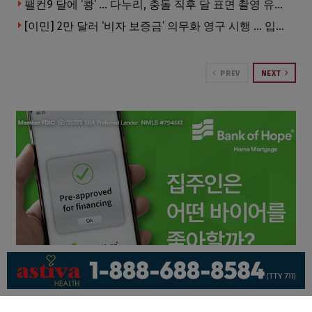
팰컨9 달에 ‘쾅’ … 다누리, 충돌 직후 달 표면 촬영 유일 탐사선
[이민] 2만 달러 ‘비자 보증금’ 의무화 영구 시행 … 입국 문턱 더 높아진다.
PREV
NEXT