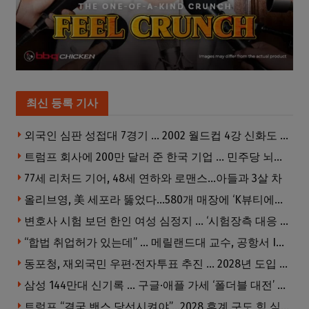
최신 등록 기사
외국인 심판 성접대 7경기 … 2002 월드컵 4강 신화도 흔들
트럼프 회사에 200만 달러 준 한국 기업 … 민주당 뇌물의혹 조사
77세 리처드 기어, 48세 연하와 로맨스…아들과 3살 차
올리브영, 美 세포라 뚫었다…580개 매장에 ‘K뷰티에딧’ 론칭
변호사 시험 보던 한인 여성 심정지 … ‘시험장측 대응 부적절’ 소송
“합법 취업허가 있는데” … 메릴랜드대 교수, 공항서 ICE에 체포, 구금 중
동포청, 재외국민 우편·전자투표 추진 … 2028년 도입 목표
삼성 144만대 신기록 … 구글·애플 가세 ‘폴더블 대전’ 열린다
트럼프 “결국 밴스 당선시켜야”…2028 후계 구도 힘 싣나