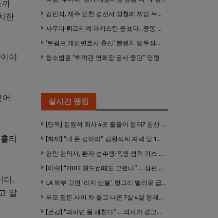
느끼
김민석, 제주·인천 경선서 정청래 제압 누적 1위 탈환
납치한
사우디·튀르키예·파키스탄 뭉쳤다…중동 새 안보축 부상하나
‘트럼프 개인변호사 출신’ 블랜치 법무장관 인준…상원 50대49 가결
 이야
항소법원 “백악관 연회장 공사 중단” 명령
벗어
실시간 랭킹
[단독] 김원석 회사 4곳 줄줄이 챕터7 청산 절차 … 3개 법인 같은 날 동시 파산 신청
 흘리
[화제] “내 돈 갚아라” 김원석씨 자택 앞 1인 광대 시위 … 한인 투자사, “108만 달러 못받아”
한인 한의사, 환자 성추행·폭행 혐의 기소 … 면허 긴급정지
[이슈] “2002 월드컵때도 그랬나” … 심판 성접대 의혹 해외로 일파만파, 4강 신화까지 불똥
이다.
LA 북부 고먼 ‘리지 산불’, 헝그리 밸리로 급확산 … 5번 Fwy 양방향 전면 폐쇄
고 말
부모 잠든 사이 차 몰고 나온 7살·4살 형제…보행자 덮쳐 중태
[건강] “과하면 몸 해친다” … 의사가 경고한 ‘건강습관’ 5가지