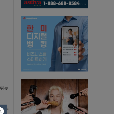
 뒤늦
이비드