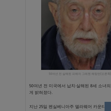
50여년 전 살해된 피해자 그레첸 해링턴(오른쪽
50여년 전 미국에서 납치·살해된 8세 소녀
게 밝혀졌다.
지난 25일 펜실베니아주 델라웨어 카운티 검