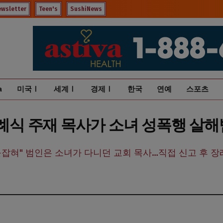
ewsletter
Teen's
SushiNews
a
미국Ⅰ
세계Ⅰ
경제Ⅰ
한국
연예
스포츠
장례식 주재 목사가 소녀 성폭행 살해
 붙잡혀" 범인은 소녀가 다니던 교회 목사…직접 신고 후 