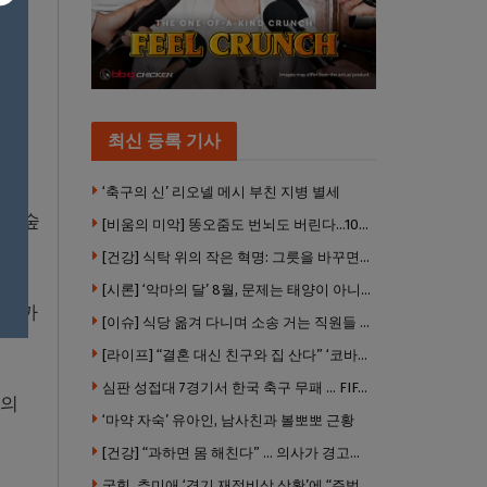
운십의
으로
최신 등록 기사
턴이
‘축구의 신’ 리오넬 메시 부친 지병 별세
근 숲
[비움의 미악] 똥오줌도 번뇌도 버린다…100년 해우소의 철학
[건강] 식탁 위의 작은 혁명: 그릇을 바꾸면 몸이 바뀐다
[시론] ‘악마의 달’ 8월, 문제는 태양이 아니었다
례식까
[이슈] 식당 옮겨 다니며 소송 거는 직원들 .. “채용 전 반드시 확인해야”
[라이프] “결혼 대신 친구와 집 산다” ‘코바잉’ 뜬다 … 내 집 마련 공식 바뀌었다
심판 성접대 7경기서 한국 축구 무패 … FIFA 국제 스캔들 번지나
명의
‘마약 자숙’ 유아인, 남사친과 볼뽀뽀 근황
[건강] “과하면 몸 해친다” … 의사가 경고한 ‘건강습관’ 5가지
국힘, 추미애 ‘경기 재정비상 상황’에 “주범은 이재명 전 지사”