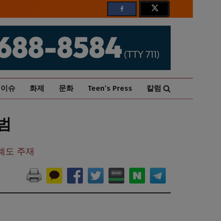
이슈
화제
문화
Teen’s Press
칼럼
범
장례도 주재