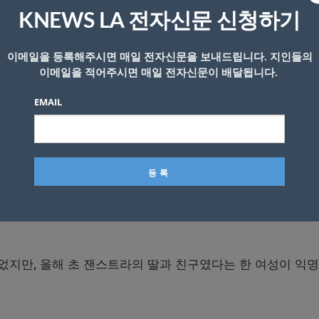
KNEWS LA 전자신문 신청하기
 자신이 목회를 맡고 있던 펜실베니아 필라델피아 교외 마플타
이메일을 등록해주시면 매일 전자신문을 보내드립니다. 지인들의
하러 가던 그레첸 해링턴(당시 8세)를 납치한 뒤 살해한 것
이메일을 적어주시면 매일 전자신문이 배달됩니다.
EMAIL
데려다주는 일을 담당해온 잰스트라는 사건 발생 당일 해링
한 것으로 알려졌다. 행방이 묘연하던 해링턴은 두 달 후 인
라는 실종된 그레천을 찾는 것을 돕고 나섰고 나중에는 장
지만, 올해 초 잰스트라의 딸과 친구였다는 한 여성이 익