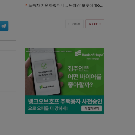
노숙자 지원하랬더니 … 단체장 보수에 165만 달러 ‘펑펑’
PREV
NEXT