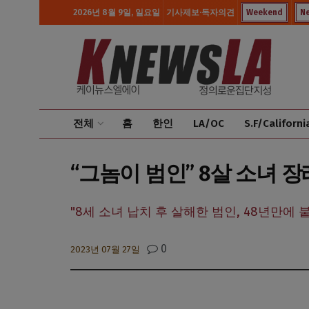
2026년 8월 9일, 일요일
기사제보·독자의견
Weekend
N
전체
홈
한인
LA/OC
S.F/Californi
“그놈이 범인” 8살 소녀 
"8세 소녀 납치 후 살해한 범인, 48년만에
0
2023년 07월 27일