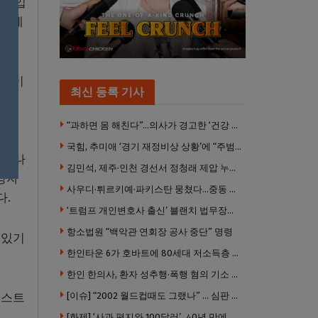
한 입
8%에
 루이
최신 등록 기사
 증
“과하면 몸 해친다”…의사가 경고한 ‘건강 습관’ 5가지
국힘, 추미애 ‘경기 재정비상 상황’에 “주범은 이재명 전 지사”
 끝나
김민석, 제주·인천 경선서 정청래 제압 누적 1위 탈환
영자
사우디·튀르키예·파키스탄 뭉쳤다…중동 새 안보축 부상하나
다.
‘트럼프 개인변호사 출신’ 블랜치 법무장관 인준…상원 50대49 가결
항소법원 “백악관 연회장 공사 중단” 명령
 있기
한인타운 6가 호바트에 80세대 저소득층 아파트 준공
한인 한의사, 환자 성추행·폭행 혐의 기소 … 면허 긴급정지
월스트
[이슈] “2002 월드컵때도 그랬나” … 심판 성접대 의혹 해외로 일파만파, 4강 신화까지 불똥
[화제] ‘사과 편지와 100달러’…40년 만에 훔친 책 돌려준 절도범