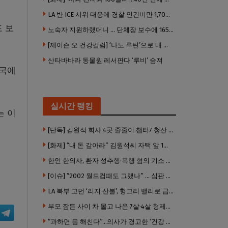
LA 반 ICE 시위 대응에 경찰 인건비만 1,700만 달러 썼다.
 보
노숙자 지원하랬더니 … 단체장 보수에 165만 달러 ‘펑펑’
[제이슨 오 건강칼럼] ‘나노 루틴’으로 내 몸 기적 만들기
산타바바라 동물원 레서판다 ‘루비’ 숨져
당국에
실시간 랭킹
는 이
[단독] 김원석 회사 4곳 줄줄이 챕터7 청산 절차 … 3개 법인 같은 날 동시 파산 신청
[화제] “내 돈 갚아라” 김원석씨 자택 앞 1인 광대 시위 … 한인 투자사, “108만 달러 못받아”
한인 한의사, 환자 성추행·폭행 혐의 기소 … 면허 긴급정지
[이슈] “2002 월드컵때도 그랬나” … 심판 성접대 의혹 해외로 일파만파, 4강 신화까지 불똥
LA 북부 고먼 ‘리지 산불’, 헝그리 밸리로 급확산 … 5번 Fwy 양방향 전면 폐쇄
부모 잠든 사이 차 몰고 나온 7살·4살 형제…보행자 덮쳐 중태
“과하면 몸 해친다”…의사가 경고한 ‘건강 습관’ 5가지