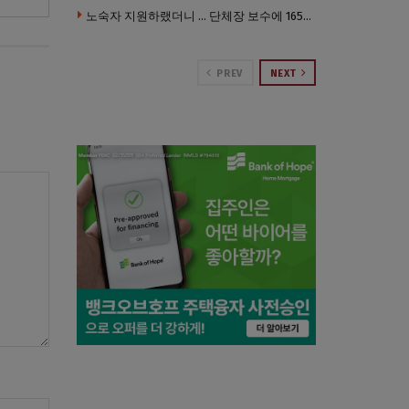
노숙자 지원하랬더니 … 단체장 보수에 165만 달러 ‘펑펑’
PREV
NEXT