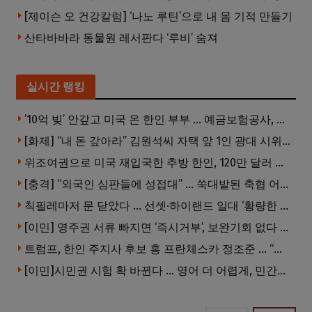
[제이슨 오 건강칼럼] ‘나노 루틴’으로 내 몸 기적 만들기
산타바바라 동물원 레서판다 ‘루비’ 숨져
실시간 랭킹
’10억 빚’ 안갚고 미국 온 한인 부부 … 예금보험공사, 미국서 소송
[화제] “내 돈 갚아라” 김원석씨 자택 앞 1인 광대 시위 … 한인 투자사, “108만 달러 못받아”
위조여권으로 미국 재입국한 추방 한인, 120만 달러 은행 사기 행각
[충격] “외국인 심판들에 성접대” … 쑥대밭된 축협 어디까지 추락하나
칙필레마저 문 닫았다 … 선셋·하이랜드 일대 ‘황량한 거리’로
[이민] 영주권 서류 빠지면 ‘즉시거부’, 보완기회 없다 … 이민심사 8월부터 확 바뀐다
트럼프, 한인 주지사 후보 홍 프란체스카 정조준 … “미치광이다”
[이민]시민권 시험 확 바뀐다 … 영어 더 어렵게, 민간시험 도입 추진