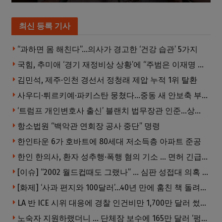
최신 등록 기사
“과하면 몸 해친다”…의사가 경고한 ‘건강 습관’ 5가지
국힘, 추미애 ‘경기 재정비상 상황’에 “주범은 이재명 전 지사”
김민석, 제주·인천 경선서 정청래 제압 누적 1위 탈환
사우디·튀르키예·파키스탄 뭉쳤다…중동 새 안보축 부상하나
‘트럼프 개인변호사 출신’ 블랜치 법무장관 인준…상원 50대49 가결
항소법원 “백악관 연회장 공사 중단” 명령
한인타운 6가 호바트에 80세대 저소득층 아파트 준공
한인 한의사, 환자 성추행·폭행 혐의 기소 … 면허 긴급정지
[이슈] “2002 월드컵때도 그랬나” … 심판 성접대 의혹 해외로 일파만파, 4강 신화까지 불똥
[화제] ‘사과 편지와 100달러’…40년 만에 훔친 책 돌려준 절도범
LA 반 ICE 시위 대응에 경찰 인건비만 1,700만 달러 썼다.
노숙자 지원하랬더니 … 단체장 보수에 165만 달러 ‘펑펑’