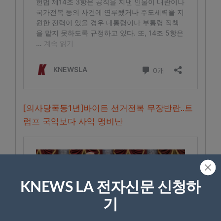
[의사당폭동1년]바이든 선거전복 무장반란..트
럼프 국익보다 사익 맹비난
KNEWS LA 전자신문 신청하
기