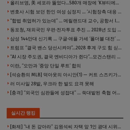
올리브영, 美 세포라 뚫었다…580개 매장에 ‘K뷰티에딧’ 론칭
변호사 시험 보던 한인 여성 심정지 … ‘시험장측 대응 부적절’ 소송
“합법 취업허가 있는데” … 메릴랜드대 교수, 공항서 ICE에 체포, 구금 중
동포청, 재외국민 우편·전자투표 추진 … 2028년 도입 목표
삼성 144만대 신기록 … 구글·애플 가세 ‘폴더블 대전’ 열린다
트럼프 “결국 밴스 당선시켜야”…2028 후계 구도 힘 싣나
“AI 시장 주도권, 결국 엔비디아가 쥔다”…모건스탠리 장담
이란, “오만과 ‘중앙 단일 루트’ 합의
[석승환의 MLB] 덕아웃의 아시안(1) — 커트 스즈키가 우리에게 묻는 것
러 미사일 28발, 우크라 한 발도 요격 못해
[충격] “외국인 심판들에 성접대” … 쑥대밭된 축협 어디까지 추락하나
실시간 랭킹
[화제] “내 돈 갚아라” 김원석씨 자택 앞 1인 광대 시위 … 한인 투자사, “108만 달러 못받아”