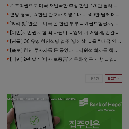
위조여권으로 미국 재입국한 추방 한인, 120만 달러 은행 사기 행각
연방 당국, LA 한인 간호사 지명수배 … 500만 달러 메디캐어 사기, 선고 직전 한국 도주
’10억 빚’ 안갚고 미국 온 한인 부부 … 예금보험공사, 미국서 소송
[이민]시민권 시험 확 바뀐다 … 영어 더 어렵게, 민간시험 도입 추진
[단독] OC 유명 한인식당 업주 ‘망신살’ … 육류대금 안 갚자 식당서 공개추심
[속보] 한인 투자자들 돈 묶였나 … 김원석 회사들 챕터7 강제파산·자진파산 잇따라 신청
[이민] 2만 달러 ‘비자 보증금’ 의무화 영구 시행 … 입국 문턱 더 높아진다.
PREV
NEXT