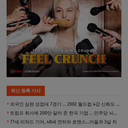
최신 등록 기사
외국인 심판 성접대 7경기 … 2002 월드컵 4강 신화도 흔들
트럼프 회사에 200만 달러 준 한국 기업 … 민주당 뇌물의혹 조사
77세 리처드 기어, 48세 연하와 로맨스…아들과 3살 차