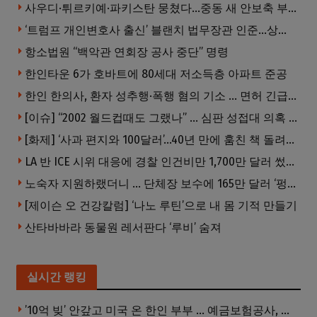
사우디·튀르키예·파키스탄 뭉쳤다…중동 새 안보축 부상하나
‘트럼프 개인변호사 출신’ 블랜치 법무장관 인준…상원 50대49 가결
항소법원 “백악관 연회장 공사 중단” 명령
한인타운 6가 호바트에 80세대 저소득층 아파트 준공
한인 한의사, 환자 성추행·폭행 혐의 기소 … 면허 긴급정지
[이슈] “2002 월드컵때도 그랬나” … 심판 성접대 의혹 해외로 일파만파, 4강 신화까지 불똥
[화제] ‘사과 편지와 100달러’…40년 만에 훔친 책 돌려준 절도범
LA 반 ICE 시위 대응에 경찰 인건비만 1,700만 달러 썼다.
노숙자 지원하랬더니 … 단체장 보수에 165만 달러 ‘펑펑’
[제이슨 오 건강칼럼] ‘나노 루틴’으로 내 몸 기적 만들기
산타바바라 동물원 레서판다 ‘루비’ 숨져
실시간 랭킹
’10억 빚’ 안갚고 미국 온 한인 부부 … 예금보험공사, 미국서 소송