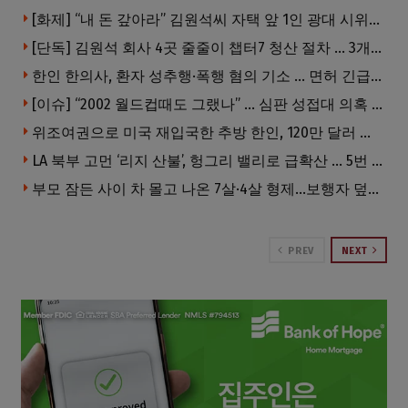
[화제] “내 돈 갚아라” 김원석씨 자택 앞 1인 광대 시위 … 한인 투자사, “108만 달러 못받아”
[단독] 김원석 회사 4곳 줄줄이 챕터7 청산 절차 … 3개 법인 같은 날 동시 파산 신청
한인 한의사, 환자 성추행·폭행 혐의 기소 … 면허 긴급정지
[이슈] “2002 월드컵때도 그랬나” … 심판 성접대 의혹 해외로 일파만파, 4강 신화까지 불똥
위조여권으로 미국 재입국한 추방 한인, 120만 달러 은행 사기 행각
LA 북부 고먼 ‘리지 산불’, 헝그리 밸리로 급확산 … 5번 Fwy 양방향 전면 폐쇄
부모 잠든 사이 차 몰고 나온 7살·4살 형제…보행자 덮쳐 중태
PREV
NEXT