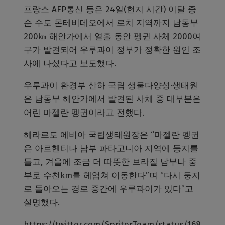
프랑스 AFP통신 등은 24일(현지 시간) 이달 중
순 수도 몬테비데오에서 로치 지역까지 남동부
200㎞ 해안가에서 열흘 동안 펭귄 사체 2000여
구가 발견되어 우루과이 정부가 정확한 원인 조
사에 나섰다고 보도했다.
우루과이 환경부 산하 국립 생물다양성·생태원
은 남동부 해안가에서 발견된 사체 중 대부분은
어린 마젤란 펭귄이라고 전했다.
헤라르도 에비아 국립생태원장은 “마젤란 펭귄
은 아르헨티나 남부 파타고니아 지역에 둥지를
틀고, 겨울에 조금 더 따뜻한 브라질 남부나 중
부로 수천km를 헤엄쳐 이동한다”며 “다시 둥지
로 돌아오는 경로 중간에 우루과이가 있다”고
설명했다.
https://twitter.com/SpriterTeam/status/168