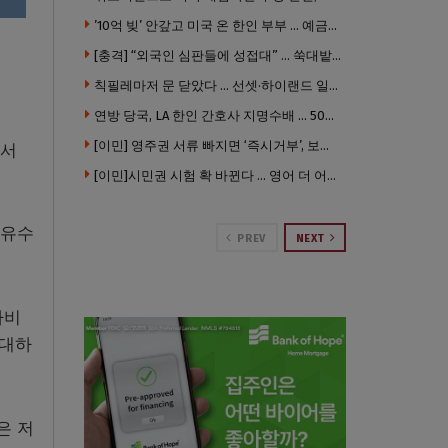
’10억 빚’ 안갚고 미국 온 한인 부부 … 예금보험공사, 미국서 소송
[충격] “외국인 심판들에 성접대” … 쑥대밭된 축협 어디까지 추락하나
칙필레마저 문 닫았다 … 선셋·하이랜드 일대 ‘황량한 거리’로
연방 당국, LA 한인 간호사 지명수배 … 500만 달러 메디캐어 사기, 선고 직전 한국 도주
[이민] 영주권 서류 빠지면 ‘즉시거부’, 보완기회 없다 … 이민심사 8월부터 확 바뀐다
에서
[이민]시민권 시험 확 바뀐다 … 영어 더 어렵게, 민간시험 도입 추진
석유수
PREV
NEXT
라비
확대하
은 저