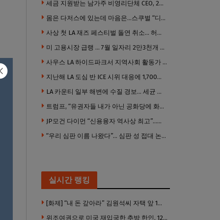
세금 지원받는 남가주 비영리단체 CEO, 2년간 160만 달러 이상 받아… 미사용 휴가수당만 수십만 달러
몸은 다저스에 있는데 마음은…스쿠벌 “디트로이트로 돌아가고파”
사상 첫 LA 재즈 페스티벌 돌연 취소… 허가·행사 준비 문제로 일정 변경
미 고용시장 급랭 … 7월 일자리 2만3천개 감소 ‘예상 밖 쇼크’
사우스 LA 하이드파크서 지역사회 활동가 대낮 총격 사망… 용의자 도주
지난해 LA 도심 반 ICE 시위 대응에 1,700만 달러 이상 지출… LAPD, 대규모 시위 대비 강화 필요
LA 카운티 일부 해변에 수질 경보… 세균 수치 기준 초과, 입수 자제 당부
트럼프, “유권자들 내가 아닌 공화당에 화난 것”
JP모건 다이먼 “신용융자 역사상 최고”…숨은 레버리지 경고
“우리 심판 이름 나왔다”… 심판 성 접대 논란에 日 축구계 발칵
실시간 랭킹
[화제] “내 돈 갚아라” 김원석씨 자택 앞 1인 광대 시위 … 한인 투자사, “108만 달러 못받아”
위조여권으로 미국 재입국한 추방 한인, 120만 달러 은행 사기 행각