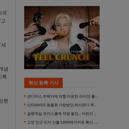
각국
”고
“세
 개념
기록
최신 등록 기사
샌디마스 주택가에 대형 마운틴 라이언 출몰… 당국 긴급 대응, 주민 접근 자제 당부
전망했
산타바바라 동물원 사랑받던 레서판다 루비 사망… 갓 태어난 새끼 2마리 잃은 지 수주 만
글렌데일 프리스쿨에 차량 돌진… 어린이 8명 경상
고먼 인근 리지 산불 1,000에이커로 확산… 5번 프리웨이 양방향 전면 폐쇄