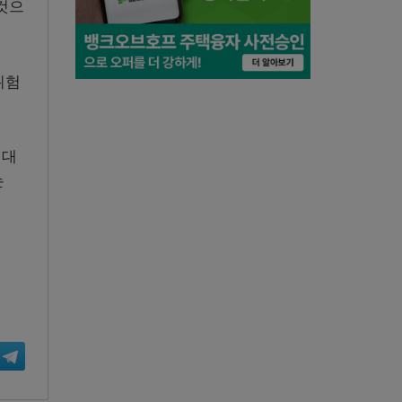
것으
위험
적대
는