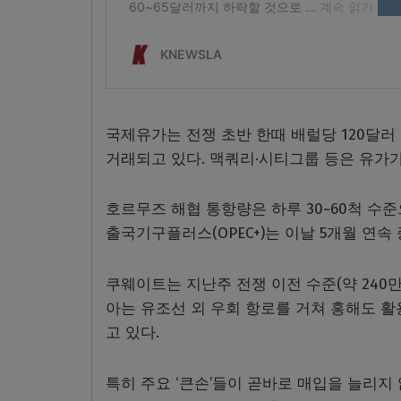
국제유가는 전쟁 초반 한때 배럴당 120달러
거래되고 있다. 맥쿼리·시티그룹 등은 유가가
호르무즈 해협 통항량은 하루 30~60척 수
출국기구플러스(OPEC+)는 이날 5개월 연속
쿠웨이트는 지난주 전쟁 이전 수준(약 240만
아는 유조선 외 우회 항로를 거쳐 홍해도 활용
고 있다.
특히 주요 ‘큰손’들이 곧바로 매입을 늘리지