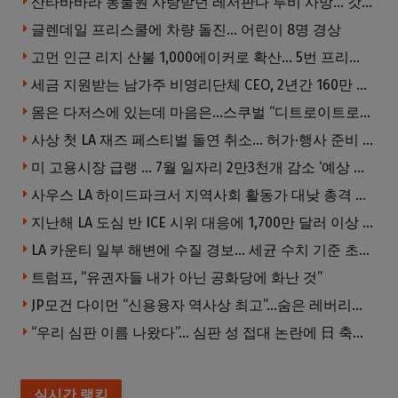
산타바바라 동물원 사랑받던 레서판다 루비 사망… 갓 태어난 새끼 2마리 잃은 지 수주 만
글렌데일 프리스쿨에 차량 돌진… 어린이 8명 경상
고먼 인근 리지 산불 1,000에이커로 확산… 5번 프리웨이 양방향 전면 폐쇄
세금 지원받는 남가주 비영리단체 CEO, 2년간 160만 달러 이상 받아… 미사용 휴가수당만 수십만 달러
몸은 다저스에 있는데 마음은…스쿠벌 “디트로이트로 돌아가고파”
사상 첫 LA 재즈 페스티벌 돌연 취소… 허가·행사 준비 문제로 일정 변경
미 고용시장 급랭 … 7월 일자리 2만3천개 감소 ‘예상 밖 쇼크’
사우스 LA 하이드파크서 지역사회 활동가 대낮 총격 사망… 용의자 도주
지난해 LA 도심 반 ICE 시위 대응에 1,700만 달러 이상 지출… LAPD, 대규모 시위 대비 강화 필요
LA 카운티 일부 해변에 수질 경보… 세균 수치 기준 초과, 입수 자제 당부
트럼프, “유권자들 내가 아닌 공화당에 화난 것”
JP모건 다이먼 “신용융자 역사상 최고”…숨은 레버리지 경고
“우리 심판 이름 나왔다”… 심판 성 접대 논란에 日 축구계 발칵
실시간 랭킹