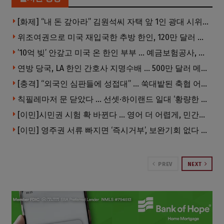
[화제] “내 돈 갚아라” 김원석씨 자택 앞 1인 광대 시위 … 한인 투자사, “108만 달러 못받아”
위조여권으로 미국 재입국한 추방 한인, 120만 달러 은행 사기 행각
’10억 빚’ 안갚고 미국 온 한인 부부 … 예금보험공사, 미국서 소송
연방 당국, LA 한인 간호사 지명수배 … 500만 달러 메디캐어 사기, 선고 직전 한국 도주
[충격] “외국인 심판들에 성접대” … 쑥대밭된 축협 어디까지 추락하나
칙필레마저 문 닫았다 … 선셋·하이랜드 일대 ‘황량한 거리’로
[이민]시민권 시험 확 바뀐다 … 영어 더 어렵게, 민간시험 도입 추진
[이민] 영주권 서류 빠지면 ‘즉시거부’, 보완기회 없다 … 이민심사 8월부터 확 바뀐다
PREV
NEXT