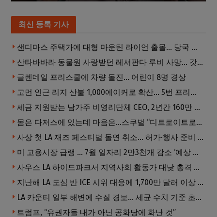
최신 등록 기사
샌디마스 주택가에 대형 마운틴 라이언 출몰… 당국 긴급 대응, 주민 접근 자제 당부
산타바바라 동물원 사랑받던 레서판다 루비 사망… 갓 태어난 새끼 2마리 잃은 지 수주 만
글렌데일 프리스쿨에 차량 돌진… 어린이 8명 경상
고먼 인근 리지 산불 1,000에이커로 확산… 5번 프리웨이 양방향 전면 폐쇄
세금 지원받는 남가주 비영리단체 CEO, 2년간 160만 달러 이상 받아… 미사용 휴가수당만 수십만 달러
몸은 다저스에 있는데 마음은…스쿠벌 “디트로이트로 돌아가고파”
사상 첫 LA 재즈 페스티벌 돌연 취소… 허가·행사 준비 문제로 일정 변경
미 고용시장 급랭 … 7월 일자리 2만3천개 감소 ‘예상 밖 쇼크’
사우스 LA 하이드파크서 지역사회 활동가 대낮 총격 사망… 용의자 도주
지난해 LA 도심 반 ICE 시위 대응에 1,700만 달러 이상 지출… LAPD, 대규모 시위 대비 강화 필요
LA 카운티 일부 해변에 수질 경보… 세균 수치 기준 초과, 입수 자제 당부
트럼프, “유권자들 내가 아닌 공화당에 화난 것”