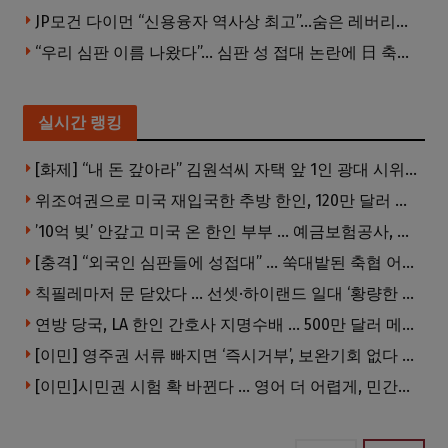
JP모건 다이먼 “신용융자 역사상 최고”…숨은 레버리지 경고
“우리 심판 이름 나왔다”… 심판 성 접대 논란에 日 축구계 발칵
실시간 랭킹
[화제] “내 돈 갚아라” 김원석씨 자택 앞 1인 광대 시위 … 한인 투자사, “108만 달러 못받아”
위조여권으로 미국 재입국한 추방 한인, 120만 달러 은행 사기 행각
’10억 빚’ 안갚고 미국 온 한인 부부 … 예금보험공사, 미국서 소송
[충격] “외국인 심판들에 성접대” … 쑥대밭된 축협 어디까지 추락하나
칙필레마저 문 닫았다 … 선셋·하이랜드 일대 ‘황량한 거리’로
연방 당국, LA 한인 간호사 지명수배 … 500만 달러 메디캐어 사기, 선고 직전 한국 도주
[이민] 영주권 서류 빠지면 ‘즉시거부’, 보완기회 없다 … 이민심사 8월부터 확 바뀐다
[이민]시민권 시험 확 바뀐다 … 영어 더 어렵게, 민간시험 도입 추진