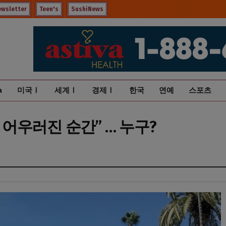
ewsletter
Teen's
SushiNews
a
미국Ⅰ
세계Ⅰ
경제Ⅰ
한국
연예
스포츠
가 어우러진 순간” … 누구?