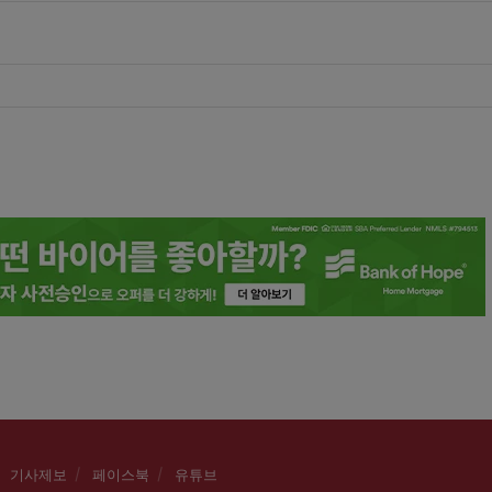
기사제보
페이스북
유튜브