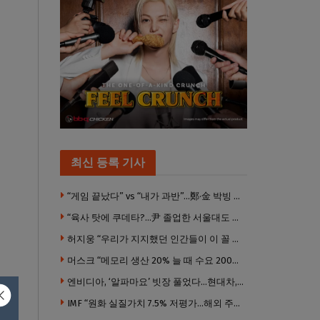
최신 등록 기사
“게임 끝났다” vs “내가 과반”…鄭·金 박빙 전대 서로 우위 주장
“육사 탓에 쿠데타?…尹 졸업한 서울대도 없애야 하나”
허지웅 “우리가 지지했던 인간들이 이 꼴 만들었다”
머스크 “메모리 생산 20% 늘 때 수요 200% 증가” … 반도체 매출 1조달러 눈 앞
엔비디아, ‘알파마요’ 빗장 풀었다…현대차, 자율주행 속도내나
IMF “원화 실질가치 7.5% 저평가…해외 주식투자 영향”