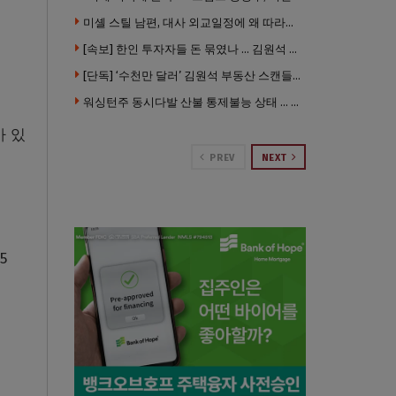
미셸 스틸 남편, 대사 외교일정에 왜 따라갔나 … “매우 이례적”
[속보] 한인 투자자들 돈 묶였나 … 김원석 회사들 챕터7 강제파산·자진파산 잇따라 신청
[단독] ‘수천만 달러’ 김원석 부동산 스캔들 새 국면 … 한인 투자자들 소송 잇따라 ‘디폴트’ 절차
워싱턴주 동시다발 산불 통제불능 상태 … 이재민 수십만명
바 있
PREV
NEXT
5