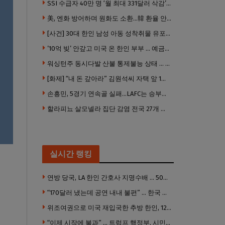
SSI 수급자 40만 명 ‘월 최대 331달러 삭감’ 위기…10만 명은 수급자격 상실
美, 엔화 방어하며 원화도 소환…韓 환율 안정 ‘우군’ 되나
[사건] 30대 한인 남성 아동 성착취물 유포 혐의로 체포
’10억 빚’ 안갚고 미국 온 한인 부부 … 예금보험공사, 미국서 소송
워싱턴주 동시다발 산불 통제불능 상태 … 이재민 수십만명
[화제] “내 돈 갚아라” 김원석씨 자택 앞 1인 광대 시위 … 한인 투자사, “108만 달러 못받아”
손흥민, 5경기 연속골 실패…LAFC는 승부차기 끝 과달라하라 격파
할라피뇨 살모넬라 집단 감염 전국 27개 주 급속 확산
실시간 랭킹
연방 당국, LA 한인 간호사 지명수배 … 500만 달러 메디캐어 사기, 선고 직전 한국 도주
“170달러 냈는데 공연 내내 불편” … 한국 코미디언 LA공연, 음향 불량에 외모 비하 개그 논란
위조여권으로 미국 재입국한 추방 한인, 120만 달러 은행 사기 행각
“이제 시작에 불과” … 트럼프 행정부, 시민권 박탈 본격화