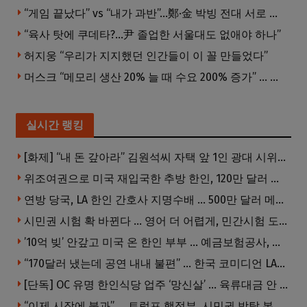
“게임 끝났다” vs “내가 과반”…鄭·金 박빙 전대 서로 우위 주장
“육사 탓에 쿠데타?…尹 졸업한 서울대도 없애야 하나”
허지웅 “우리가 지지했던 인간들이 이 꼴 만들었다”
머스크 “메모리 생산 20% 늘 때 수요 200% 증가” … 반도체 매출 1조달러 눈 앞
실시간 랭킹
[화제] “내 돈 갚아라” 김원석씨 자택 앞 1인 광대 시위 … 한인 투자사, “108만 달러 못받아”
위조여권으로 미국 재입국한 추방 한인, 120만 달러 은행 사기 행각
연방 당국, LA 한인 간호사 지명수배 … 500만 달러 메디캐어 사기, 선고 직전 한국 도주
시민권 시험 확 바뀐다 … 영어 더 어렵게, 민간시험 도입 추진
’10억 빚’ 안갚고 미국 온 한인 부부 … 예금보험공사, 미국서 소송
“170달러 냈는데 공연 내내 불편” … 한국 코미디언 LA공연, 음향 불량에 외모 비하 개그 논란
[단독] OC 유명 한인식당 업주 ‘망신살’ … 육류대금 안 갚자 식당서 공개추심
“이제 시작에 불과” … 트럼프 행정부, 시민권 박탈 본격화