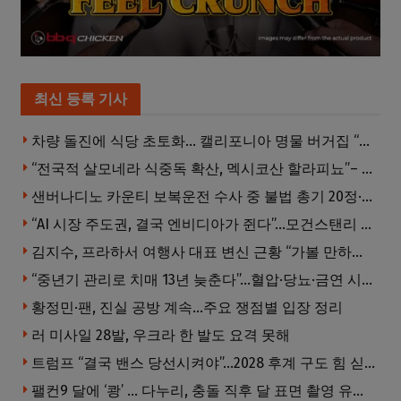
최신 등록 기사
차량 돌진에 식당 초토화… 캘리포니아 명물 버거집 “다시 일어설 수 있도록 도와주세요”
“전국적 살모네라 식중독 확산, 멕시코산 할라피뇨”– CDC
샌버나디노 카운티 보복운전 수사 중 불법 총기 20정·탄약 2만 발 압수
“AI 시장 주도권, 결국 엔비디아가 쥔다”…모건스탠리 장담
김지수, 프라하서 여행사 대표 변신 근황 “가볼 만하니…”
“중년기 관리로 치매 13년 늦춘다”…혈압·당뇨·금연 시기가 골든타임
황정민·팬, 진실 공방 계속…주요 쟁점별 입장 정리
러 미사일 28발, 우크라 한 발도 요격 못해
트럼프 “결국 밴스 당선시켜야”…2028 후계 구도 힘 싣나
팰컨9 달에 ‘쾅’ … 다누리, 충돌 직후 달 표면 촬영 유일 탐사선