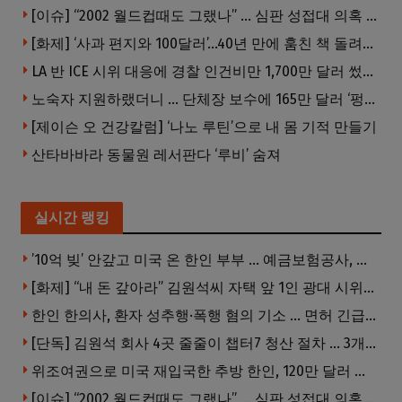
[이슈] “2002 월드컵때도 그랬나” … 심판 성접대 의혹 해외로 일파만파, 4강 신화까지 불똥
[화제] ‘사과 편지와 100달러’…40년 만에 훔친 책 돌려준 절도범
LA 반 ICE 시위 대응에 경찰 인건비만 1,700만 달러 썼다.
노숙자 지원하랬더니 … 단체장 보수에 165만 달러 ‘펑펑’
[제이슨 오 건강칼럼] ‘나노 루틴’으로 내 몸 기적 만들기
산타바바라 동물원 레서판다 ‘루비’ 숨져
실시간 랭킹
’10억 빚’ 안갚고 미국 온 한인 부부 … 예금보험공사, 미국서 소송
[화제] “내 돈 갚아라” 김원석씨 자택 앞 1인 광대 시위 … 한인 투자사, “108만 달러 못받아”
한인 한의사, 환자 성추행·폭행 혐의 기소 … 면허 긴급정지
[단독] 김원석 회사 4곳 줄줄이 챕터7 청산 절차 … 3개 법인 같은 날 동시 파산 신청
위조여권으로 미국 재입국한 추방 한인, 120만 달러 은행 사기 행각
[이슈] “2002 월드컵때도 그랬나” … 심판 성접대 의혹 해외로 일파만파, 4강 신화까지 불똥