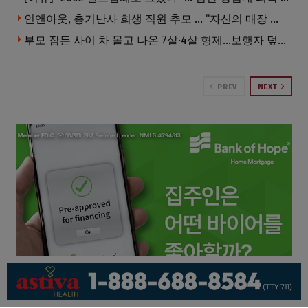
인앤아웃, 총기난사 희생 직원 추모 … “자신의 매장 운영이 꿈이었다”
부모 잠든 사이 차 몰고 나온 7살·4살 형제…보행자 덮쳐 중태
PREV
NEXT