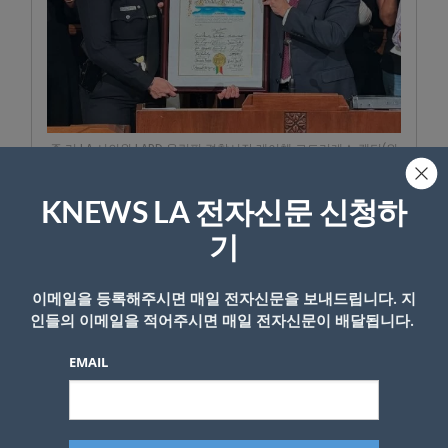
존 리 LA 시의원 LAPD 올림픽 경찰서장 레이첼 로드리게스 캡틴(왼
쪽)에게 LA시의 ‘2026 올해의 하파’ 상을 전달하고 있다. [사진 HAPA
GLOBAL]
KNEWS LA 전자신문 신청하
기
행사에서는 한국의 대표 가수 인순이의 축하 영
상 메시지도 공개됐다. 한국계와 흑인 혈통을
이메일을 등록해주시면 매일 전자신문을 보내드립니다. 지
가진 인순이는 영상에서 “다문화 정체성과 다
인들의 이메일을 적어주시면 매일 전자신문이 배달됩니다.
양성을 존중하는 하파 데이를 축하한다”고 밝
혔다.
EMAIL
행사를 공동 주관한 HAPA Nation 1의 티아 레
고스키 회장은 “과거 하파 세대는 어느 문화권