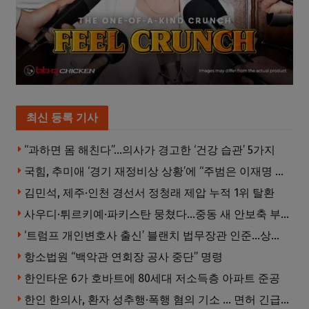
최신 등록 기사
“과하면 몸 해친다”…의사가 경고한 ‘건강 습관’ 5가지
국힘, 추미애 ‘경기 재정비상 상황’에 “주범은 이재명 전 지사”
김민석, 제주·인천 경선서 정청래 제압 누적 1위 탈환
사우디·튀르키예·파키스탄 뭉쳤다…중동 새 안보축 부상하나
‘트럼프 개인변호사 출신’ 블랜치 법무장관 인준…상원 50대49 가결
항소법원 “백악관 연회장 공사 중단” 명령
한인타운 6가 호바트에 80세대 저소득층 아파트 준공
한인 한의사, 환자 성추행·폭행 혐의 기소 … 면허 긴급정지