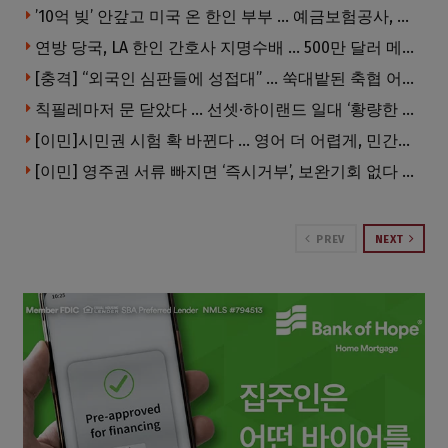
’10억 빚’ 안갚고 미국 온 한인 부부 … 예금보험공사, 미국서 소송
연방 당국, LA 한인 간호사 지명수배 … 500만 달러 메디캐어 사기, 선고 직전 한국 도주
[충격] “외국인 심판들에 성접대” … 쑥대밭된 축협 어디까지 추락하나
칙필레마저 문 닫았다 … 선셋·하이랜드 일대 ‘황량한 거리’로
[이민]시민권 시험 확 바뀐다 … 영어 더 어렵게, 민간시험 도입 추진
[이민] 영주권 서류 빠지면 ‘즉시거부’, 보완기회 없다 … 이민심사 8월부터 확 바뀐다
PREV
NEXT