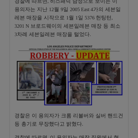
경찰에 따르면
히스패닉 남성으로 보이는 이
,
용의자는 지난
월
일
가의 세븐일
12
9
2005 East 4
레븐 매장을 시작으로
월
일
헌팅턴
1
1
5376
,
브로드웨이의 세븐일레븐 매장 등 최소
3201 N
차례 세븐일레븐 매장을 털었다
3
.
경찰은 이 용의자가 크롬 리볼버와 실버 핸드건
등 총기로 무장했다고 밝혔다
.
경찰에 따르면
이 용의자는 매장 직원에서 현
,