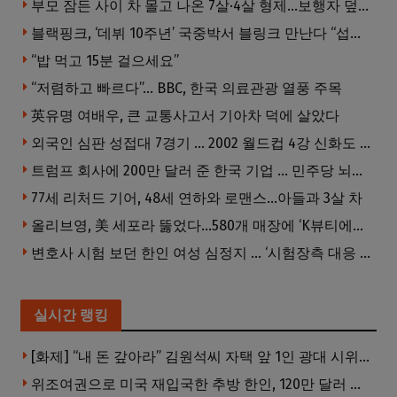
부모 잠든 사이 차 몰고 나온 7살·4살 형제…보행자 덮쳐 중태
블랙핑크, ‘데뷔 10주년’ 국중박서 블링크 만난다 “섭섭함 안겨 미안”
“밥 먹고 15분 걸으세요”
“저렴하고 빠르다”… BBC, 한국 의료관광 열풍 주목
英유명 여배우, 큰 교통사고서 기아차 덕에 살았다
외국인 심판 성접대 7경기 … 2002 월드컵 4강 신화도 흔들
트럼프 회사에 200만 달러 준 한국 기업 … 민주당 뇌물의혹 조사
77세 리처드 기어, 48세 연하와 로맨스…아들과 3살 차
올리브영, 美 세포라 뚫었다…580개 매장에 ‘K뷰티에딧’ 론칭
변호사 시험 보던 한인 여성 심정지 … ‘시험장측 대응 부적절’ 소송
실시간 랭킹
[화제] “내 돈 갚아라” 김원석씨 자택 앞 1인 광대 시위 … 한인 투자사, “108만 달러 못받아”
위조여권으로 미국 재입국한 추방 한인, 120만 달러 은행 사기 행각