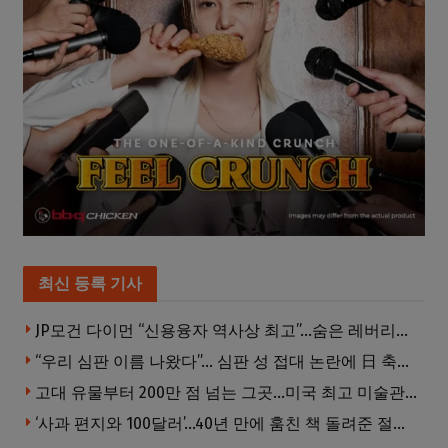
최신 등록 기사
JP모건 다이먼 “신용융자 역사상 최고”…숨은 레버리지 경고
“우리 심판 이름 나왔다”… 심판 성 접대 논란에 日 축구계 발칵
고대 유물부터 200만 점 넘는 그곳…미국 최고 미술관은?
‘사과 편지와 100달러’…40년 만에 훔친 책 돌려준 절도범