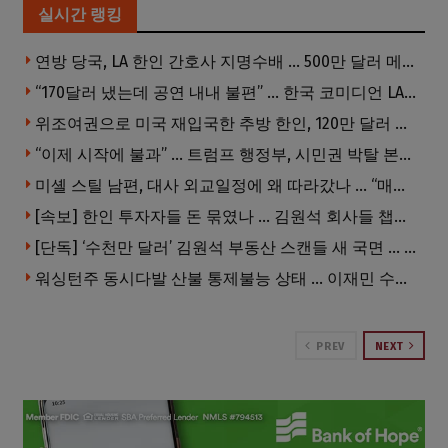
실시간 랭킹
연방 당국, LA 한인 간호사 지명수배 … 500만 달러 메디캐어 사기, 선고 직전 한국 도주
“170달러 냈는데 공연 내내 불편” … 한국 코미디언 LA공연, 음향 불량에 외모 비하 개그 논란
위조여권으로 미국 재입국한 추방 한인, 120만 달러 은행 사기 행각
“이제 시작에 불과” … 트럼프 행정부, 시민권 박탈 본격화
미셸 스틸 남편, 대사 외교일정에 왜 따라갔나 … “매우 이례적”
[속보] 한인 투자자들 돈 묶였나 … 김원석 회사들 챕터7 강제파산·자진파산 잇따라 신청
[단독] ‘수천만 달러’ 김원석 부동산 스캔들 새 국면 … 한인 투자자들 소송 잇따라 ‘디폴트’ 절차
워싱턴주 동시다발 산불 통제불능 상태 … 이재민 수십만명
PREV
NEXT