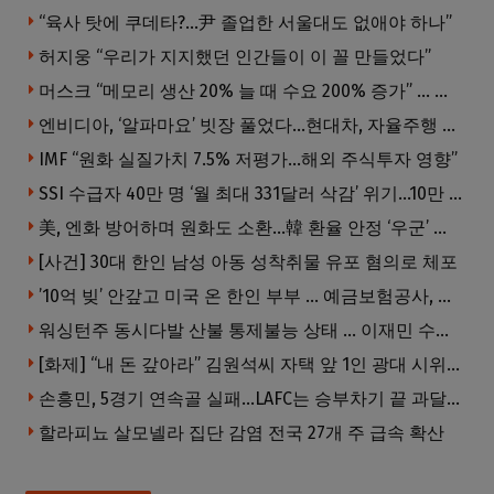
“육사 탓에 쿠데타?…尹 졸업한 서울대도 없애야 하나”
허지웅 “우리가 지지했던 인간들이 이 꼴 만들었다”
머스크 “메모리 생산 20% 늘 때 수요 200% 증가” … 반도체 매출 1조달러 눈 앞
엔비디아, ‘알파마요’ 빗장 풀었다…현대차, 자율주행 속도내나
IMF “원화 실질가치 7.5% 저평가…해외 주식투자 영향”
SSI 수급자 40만 명 ‘월 최대 331달러 삭감’ 위기…10만 명은 수급자격 상실
美, 엔화 방어하며 원화도 소환…韓 환율 안정 ‘우군’ 되나
[사건] 30대 한인 남성 아동 성착취물 유포 혐의로 체포
’10억 빚’ 안갚고 미국 온 한인 부부 … 예금보험공사, 미국서 소송
워싱턴주 동시다발 산불 통제불능 상태 … 이재민 수십만명
[화제] “내 돈 갚아라” 김원석씨 자택 앞 1인 광대 시위 … 한인 투자사, “108만 달러 못받아”
손흥민, 5경기 연속골 실패…LAFC는 승부차기 끝 과달라하라 격파
할라피뇨 살모넬라 집단 감염 전국 27개 주 급속 확산