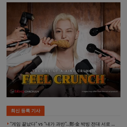
최신 등록 기사
“게임 끝났다” vs “내가 과반”…鄭·金 박빙 전대 서로 우위 주장