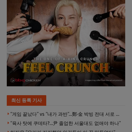
최신 등록 기사
“게임 끝났다” vs “내가 과반”…鄭·金 박빙 전대 서로 우위 주장
“육사 탓에 쿠데타?…尹 졸업한 서울대도 없애야 하나”