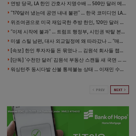
연방 당국, LA 한인 간호사 지명수배 … 500만 달러 메디캐어 사기, 선고 직전 한국 도주
“170달러 냈는데 공연 내내 불편” … 한국 코미디언 LA공연, 음향 불량에 외모 비하 개그 논란
위조여권으로 미국 재입국한 추방 한인, 120만 달러 은행 사기 행각
“이제 시작에 불과” … 트럼프 행정부, 시민권 박탈 본격화
미셸 스틸 남편, 대사 외교일정에 왜 따라갔나 … “매우 이례적”
[속보] 한인 투자자들 돈 묶였나 … 김원석 회사들 챕터7 강제파산·자진파산 잇따라 신청
[단독] ‘수천만 달러’ 김원석 부동산 스캔들 새 국면 … 한인 투자자들 소송 잇따라 ‘디폴트’ 절차
워싱턴주 동시다발 산불 통제불능 상태 … 이재민 수십만명
PREV
NEXT