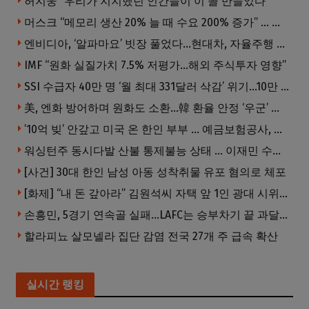
허지웅 “우리가 지지했던 인간들이 이 꼴 만들었다”
머스크 “메모리 생산 20% 늘 때 수요 200% 증가” … 반도체 매출 1조달러 눈 앞
엔비디아, ‘알파마요’ 빗장 풀었다…현대차, 자율주행 속도내나
IMF “원화 실질가치 7.5% 저평가…해외 주식투자 영향”
SSI 수급자 40만 명 ‘월 최대 331달러 삭감’ 위기…10만 명은 수급자격 상실
美, 엔화 방어하며 원화도 소환…韓 환율 안정 ‘우군’ 되나
’10억 빚’ 안갚고 미국 온 한인 부부 … 예금보험공사, 미국서 소송
워싱턴주 동시다발 산불 통제불능 상태 … 이재민 수십만명
[사건] 30대 한인 남성 아동 성착취물 유포 혐의로 체포
[화제] “내 돈 갚아라” 김원석씨 자택 앞 1인 광대 시위 … 한인 투자사, “108만 달러 못받아”
손흥민, 5경기 연속골 실패…LAFC는 승부차기 끝 과달라하라 격파
할라피뇨 살모넬라 집단 감염 전국 27개 주 급속 확산
실시간 랭킹