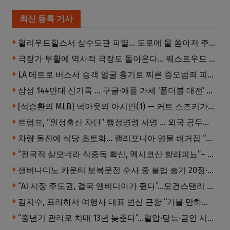
최신 등록 기사
헐리우드힐스서 상수도관 파열… 도로에 물 쏟아져 주민 약 100명 피해
극장가 부활에 역사적 극장도 돌아온다… 웨스트우드 ‘브루인 극장’ 10월 재개장 추진
LA 메트로 버스서 승객 얼굴 흉기로 찌른 증오범죄 피고인, 종신형에 징역 7년 추가 선고
삼성 144만대 신기록 … 구글·애플 가세 ‘폴더블 대전’ 열린다
[석승환의 MLB] 덕아웃의 아시안(1) — 커트 스즈키가 우리에게 묻는 것
트럼프, “원정출산 차단” 행정명령 서명 … 외국 공무원 자녀도 시민권 안준다
차량 돌진에 식당 초토화… 캘리포니아 명물 버거집 “다시 일어설 수 있도록 도와주세요”
“전국적 살모네라 식중독 확산, 멕시코산 할라피뇨”– CDC
샌버나디노 카운티 보복운전 수사 중 불법 총기 20정·탄약 2만 발 압수
“AI 시장 주도권, 결국 엔비디아가 쥔다”…모건스탠리 장담
김지수, 프라하서 여행사 대표 변신 근황 “가볼 만하니…”
“중년기 관리로 치매 13년 늦춘다”…혈압·당뇨·금연 시기가 골든타임