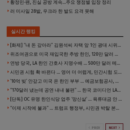
황정민·팬, 진실 공방 계속…주요 쟁점별 입장 정리
러 미사일 28발, 우크라 한 발도 요격 못해
실시간 랭킹
[화제] “내 돈 갚아라” 김원석씨 자택 앞 1인 광대 시위 … 한인 투자사, “108만 달러 못받아”
위조여권으로 미국 재입국한 추방 한인, 120만 달러 은행 사기 행각
연방 당국, LA 한인 간호사 지명수배 … 500만 달러 메디캐어 사기, 선고 직전 한국 도주
시민권 시험 확 바뀐다 … 영어 더 어렵게, 민간시험 도입 추진
’10억 빚’ 안갚고 미국 온 한인 부부 … 예금보험공사, 미국서 소송
“170달러 냈는데 공연 내내 불편” … 한국 코미디언 LA공연, 음향 불량에 외모 비하 개그 논란
[단독] OC 유명 한인식당 업주 ‘망신살’ … 육류대금 안 갚자 식당서 공개추심
“이제 시작에 불과” … 트럼프 행정부, 시민권 박탈 본격화
PREV
NEXT