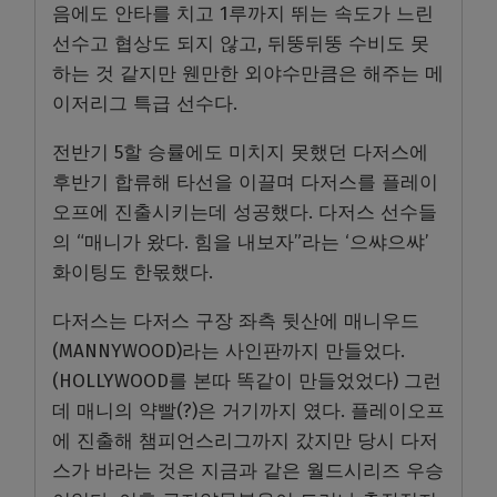
음에도 안타를 치고 1루까지 뛰는 속도가 느린
선수고 협상도 되지 않고, 뒤뚱뒤뚱 수비도 못
하는 것 같지만 웬만한 외야수만큼은 해주는 메
이저리그 특급 선수다.
전반기 5할 승률에도 미치지 못했던 다저스에
후반기 합류해 타선을 이끌며 다저스를 플레이
오프에 진출시키는데 성공했다. 다저스 선수들
의 “매니가 왔다. 힘을 내보자”라는 ‘으쌰으쌰’
화이팅도 한몫했다.
다저스는 다저스 구장 좌측 뒷산에 매니우드
(MANNYWOOD)라는 사인판까지 만들었다.
(HOLLYWOOD를 본따 똑같이 만들었었다) 그런
데 매니의 약빨(?)은 거기까지 였다. 플레이오프
에 진출해 챔피언스리그까지 갔지만 당시 다저
스가 바라는 것은 지금과 같은 월드시리즈 우승