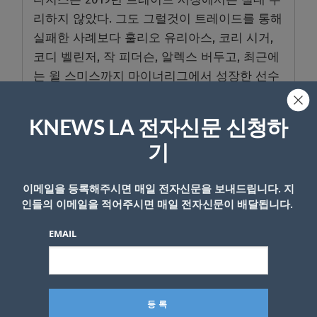
리하지 않았다. 그도 그럴것이 트레이드를 통해
실패한 사례보다 훌리오 유리아스, 코리 시거,
코디 벨린저, 작 피더슨, 알렉스 버두고, 최근에
는 윌 스미스까지 마이너리그에서 성장한 선수
들이 다저스를 이끌고 있기 때문에 트레이드 보
다 훨씬 생산적이고, 충성적이며, 드라마틱했
KNEWS LA 전자신문 신청하
다. 괜히 트레이드로 외부인을 끌어들이기 보다
기
팀웍을 위해서도 훨씬 나아보였다.
그리고 이제 관중들도 그 부분을 더 좋아하기
이메일을 등록해주시면 매일 전자신문을 보내드립니다. 지
시작했다. 2년째 월드시리즈 준우승을 하고 있
인들의 이메일을 적어주시면 매일 전자신문이 배달됩니다.
는 다저스에 외부인이 들어와서 우승으로 이끈
EMAIL
다면 2년째 준우승으로 아쉬움에 무릎을 쳤던
다저스 선수들의 사기에도 문제가 생길 수 있
다.
다저스는 지금 전력으로도 메이저리그 전체 승