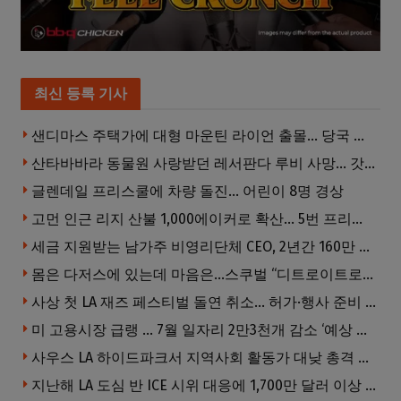
최신 등록 기사
샌디마스 주택가에 대형 마운틴 라이언 출몰… 당국 긴급 대응, 주민 접근 자제 당부
산타바바라 동물원 사랑받던 레서판다 루비 사망… 갓 태어난 새끼 2마리 잃은 지 수주 만
글렌데일 프리스쿨에 차량 돌진… 어린이 8명 경상
고먼 인근 리지 산불 1,000에이커로 확산… 5번 프리웨이 양방향 전면 폐쇄
세금 지원받는 남가주 비영리단체 CEO, 2년간 160만 달러 이상 받아… 미사용 휴가수당만 수십만 달러
몸은 다저스에 있는데 마음은…스쿠벌 “디트로이트로 돌아가고파”
사상 첫 LA 재즈 페스티벌 돌연 취소… 허가·행사 준비 문제로 일정 변경
미 고용시장 급랭 … 7월 일자리 2만3천개 감소 ‘예상 밖 쇼크’
사우스 LA 하이드파크서 지역사회 활동가 대낮 총격 사망… 용의자 도주
지난해 LA 도심 반 ICE 시위 대응에 1,700만 달러 이상 지출… LAPD, 대규모 시위 대비 강화 필요