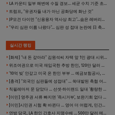
LA 카운티 일부 해변에 수질 경보… 세균 수치 기준 초과, 입수 자제 당부
트럼프, “유권자들 내가 아닌 공화당에 화난 것”
JP모건 다이먼 “신용융자 역사상 최고”…숨은 레버리지 경고
“우리 심판 이름 나왔다”… 심판 성 접대 논란에 日 축구계 발칵
실시간 랭킹
[화제] “내 돈 갚아라” 김원석씨 자택 앞 1인 광대 시위 … 한인 투자사, “108만 달러 못받아”
위조여권으로 미국 재입국한 추방 한인, 120만 달러 은행 사기 행각
’10억 빚’ 안갚고 미국 온 한인 부부 … 예금보험공사, 미국서 소송
[충격] “외국인 심판들에 성접대” … 쑥대밭된 축협 어디까지 추락하나
칙필레마저 문 닫았다 … 선셋·하이랜드 일대 ‘황량한 거리’로
[이민] 영주권 서류 빠지면 ‘즉시거부’, 보완기회 없다 … 이민심사 8월부터 확 바뀐다
[이민]시민권 시험 확 바뀐다 … 영어 더 어렵게, 민간시험 도입 추진
연방 당국, LA 한인 간호사 지명수배 … 500만 달러 메디캐어 사기, 선고 직전 한국 도주