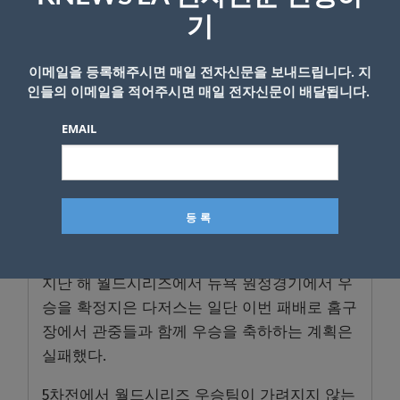
콜이 좌익수 직선타로 물러나면서 더 이상 추가
기
점을 내지 못했다.
이메일을 등록해주시면 매일 전자신문을 보내드립니다. 지
다저스의 한국인 내야수 김혜성은 이날도 출전
인들의 이메일을 적어주시면 매일 전자신문이 배달됩니다.
기회를 잡지 못했다. 김혜성은 이번 포스트시즌
EMAIL
내내 로스터에 포함됐으나 내셔널리그 디비전
시리즈에서 대주자로 나선 것이 유일한 경기 출
전이다.
토론토와 다저스는 29일 같은 장소에서 WS 5차
전을 펼친다.
지난 해 월드시리즈에서 뉴욕 원정경기에서 우
승을 확정지은 다저스는 일단 이번 패배로 홈구
장에서 관중들과 함께 우승을 축하하는 계획은
실패했다.
5차전에서 월드시리즈 우승팀이 가려지지 않는