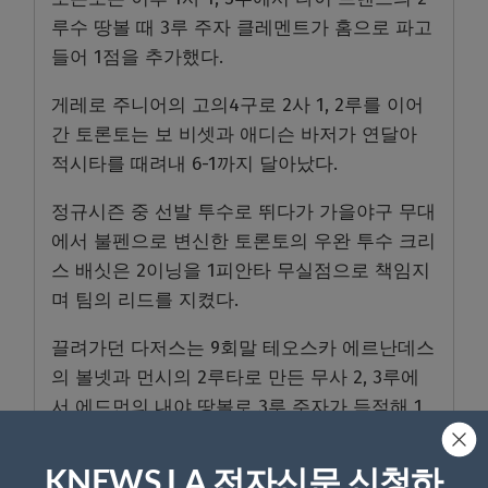
루수 땅볼 때 3루 주자 클레멘트가 홈으로 파고
들어 1점을 추가했다.
게레로 주니어의 고의4구로 2사 1, 2루를 이어
간 토론토는 보 비셋과 애디슨 바저가 연달아
적시타를 때려내 6-1까지 달아났다.
정규시즌 중 선발 투수로 뛰다가 가을야구 무대
에서 불펜으로 변신한 토론토의 우완 투수 크리
스 배싯은 2이닝을 1피안타 무실점으로 책임지
며 팀의 리드를 지켰다.
끌려가던 다저스는 9회말 테오스카 에르난데스
의 볼넷과 먼시의 2루타로 만든 무사 2, 3루에
서 에드먼의 내야 땅볼로 3루 주자가 득점해 1
점을 따라붙었다.
KNEWS LA 전자신문 신청하
그러나 에르난데스가 헛스윙 삼진으로, 알렉스