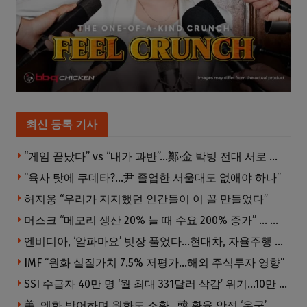
최신 등록 기사
“게임 끝났다” vs “내가 과반”…鄭·金 박빙 전대 서로 우위 주장
“육사 탓에 쿠데타?…尹 졸업한 서울대도 없애야 하나”
허지웅 “우리가 지지했던 인간들이 이 꼴 만들었다”
머스크 “메모리 생산 20% 늘 때 수요 200% 증가” … 반도체 매출 1조달러 눈 앞
엔비디아, ‘알파마요’ 빗장 풀었다…현대차, 자율주행 속도내나
IMF “원화 실질가치 7.5% 저평가…해외 주식투자 영향”
SSI 수급자 40만 명 ‘월 최대 331달러 삭감’ 위기…10만 명은 수급자격 상실
美, 엔화 방어하며 원화도 소환…韓 환율 안정 ‘우군’ 되나