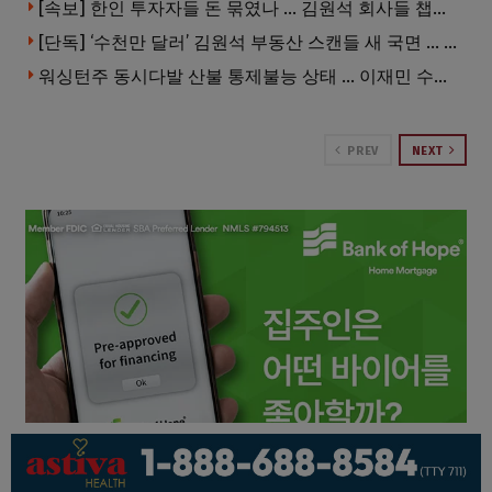
[속보] 한인 투자자들 돈 묶였나 … 김원석 회사들 챕터7 강제파산·자진파산 잇따라 신청
[단독] ‘수천만 달러’ 김원석 부동산 스캔들 새 국면 … 한인 투자자들 소송 잇따라 ‘디폴트’ 절차
워싱턴주 동시다발 산불 통제불능 상태 … 이재민 수십만명
PREV
NEXT