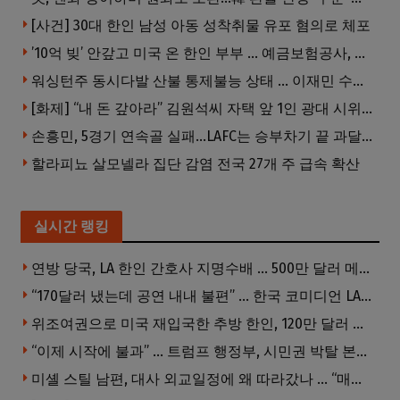
[사건] 30대 한인 남성 아동 성착취물 유포 혐의로 체포
’10억 빚’ 안갚고 미국 온 한인 부부 … 예금보험공사, 미국서 소송
워싱턴주 동시다발 산불 통제불능 상태 … 이재민 수십만명
[화제] “내 돈 갚아라” 김원석씨 자택 앞 1인 광대 시위 … 한인 투자사, “108만 달러 못받아”
손흥민, 5경기 연속골 실패…LAFC는 승부차기 끝 과달라하라 격파
할라피뇨 살모넬라 집단 감염 전국 27개 주 급속 확산
실시간 랭킹
연방 당국, LA 한인 간호사 지명수배 … 500만 달러 메디캐어 사기, 선고 직전 한국 도주
“170달러 냈는데 공연 내내 불편” … 한국 코미디언 LA공연, 음향 불량에 외모 비하 개그 논란
위조여권으로 미국 재입국한 추방 한인, 120만 달러 은행 사기 행각
“이제 시작에 불과” … 트럼프 행정부, 시민권 박탈 본격화
미셸 스틸 남편, 대사 외교일정에 왜 따라갔나 … “매우 이례적”