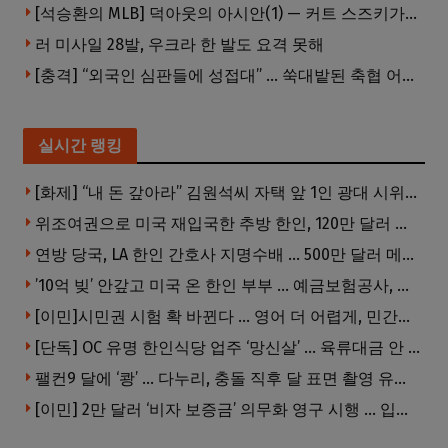
[석승환의 MLB] 덕아웃의 아시안(1) — 커트 스즈키가 우리에게 묻는 것
러 미사일 28발, 우크라 한 발도 요격 못해
[충격] “외국인 심판들에 성접대” … 쑥대밭된 축협 어디까지 추락하나
실시간 랭킹
[화제] “내 돈 갚아라” 김원석씨 자택 앞 1인 광대 시위 … 한인 투자사, “108만 달러 못받아”
위조여권으로 미국 재입국한 추방 한인, 120만 달러 은행 사기 행각
연방 당국, LA 한인 간호사 지명수배 … 500만 달러 메디캐어 사기, 선고 직전 한국 도주
’10억 빚’ 안갚고 미국 온 한인 부부 … 예금보험공사, 미국서 소송
[이민]시민권 시험 확 바뀐다 … 영어 더 어렵게, 민간시험 도입 추진
[단독] OC 유명 한인식당 업주 ‘망신살’ … 육류대금 안 갚자 식당서 공개추심
팰컨9 달에 ‘쾅’ … 다누리, 충돌 직후 달 표면 촬영 유일 탐사선
[이민] 2만 달러 ‘비자 보증금’ 의무화 영구 시행 … 입국 문턱 더 높아진다.