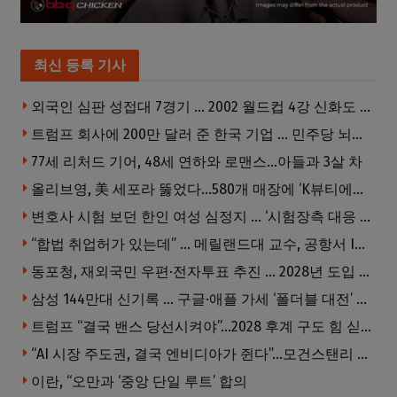
최신 등록 기사
외국인 심판 성접대 7경기 … 2002 월드컵 4강 신화도 흔들
트럼프 회사에 200만 달러 준 한국 기업 … 민주당 뇌물의혹 조사
77세 리처드 기어, 48세 연하와 로맨스…아들과 3살 차
올리브영, 美 세포라 뚫었다…580개 매장에 ‘K뷰티에딧’ 론칭
변호사 시험 보던 한인 여성 심정지 … ‘시험장측 대응 부적절’ 소송
“합법 취업허가 있는데” … 메릴랜드대 교수, 공항서 ICE에 체포, 구금 중
동포청, 재외국민 우편·전자투표 추진 … 2028년 도입 목표
삼성 144만대 신기록 … 구글·애플 가세 ‘폴더블 대전’ 열린다
트럼프 “결국 밴스 당선시켜야”…2028 후계 구도 힘 싣나
“AI 시장 주도권, 결국 엔비디아가 쥔다”…모건스탠리 장담
이란, “오만과 ‘중앙 단일 루트’ 합의