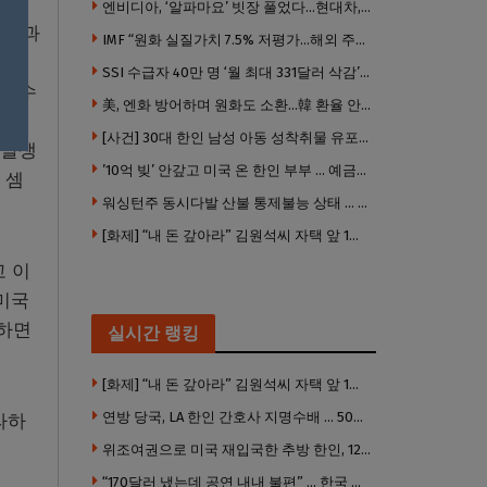
약으
엔비디아, ‘알파마요’ 빗장 풀었다…현대차, 자율주행 속도내나
이즌과
IMF “원화 실질가치 7.5% 저평가…해외 주식투자 영향”
이것
SSI 수급자 40만 명 ‘월 최대 331달러 삭감’ 위기…10만 명은 수급자격 상실
 인수
美, 엔화 방어하며 원화도 소환…韓 환율 안정 ‘우군’ 되나
망을
[사건] 30대 한인 남성 아동 성착취물 유포 혐의로 체포
 발생
’10억 빚’ 안갚고 미국 온 한인 부부 … 예금보험공사, 미국서 소송
 셈
워싱턴주 동시다발 산불 통제불능 상태 … 이재민 수십만명
[화제] “내 돈 갚아라” 김원석씨 자택 앞 1인 광대 시위 … 한인 투자사, “108만 달러 못받아”
고 이
 미국
인하면
실시간 랭킹
[화제] “내 돈 갚아라” 김원석씨 자택 앞 1인 광대 시위 … 한인 투자사, “108만 달러 못받아”
연방 당국, LA 한인 간호사 지명수배 … 500만 달러 메디캐어 사기, 선고 직전 한국 도주
라하
위조여권으로 미국 재입국한 추방 한인, 120만 달러 은행 사기 행각
“170달러 냈는데 공연 내내 불편” … 한국 코미디언 LA공연, 음향 불량에 외모 비하 개그 논란