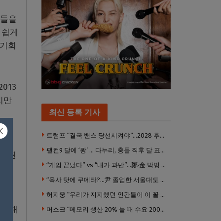
이들을
 쉽게
 기회
013
지만
최신 등록 기사
트럼프 “결국 밴스 당선시켜야”…2028 후계 구도 힘 싣나
본 것
팰컨9 달에 ‘쾅’ … 다누리, 충돌 직후 달 표면 촬영 유일 탐사선
게 된
“게임 끝났다” vs “내가 과반”…鄭·金 박빙 전대 서로 우위 주장
터라
“육사 탓에 쿠데타?…尹 졸업한 서울대도 없애야 하나”
허지웅 “우리가 지지했던 인간들이 이 꼴 만들었다”
고 해
머스크 “메모리 생산 20% 늘 때 수요 200% 증가” … 반도체 매출 1조달러 눈 앞