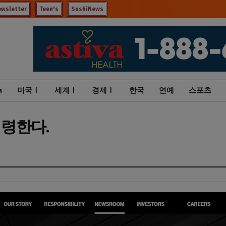
ewsletter
Teen's
SushiNews
a
미국Ⅰ
세계Ⅰ
경제Ⅰ
한국
연예
스포츠
령한다.