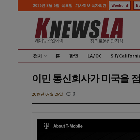
2026년 8월 6일, 목요일
기사제보·독자의견
Weekend
N
전체
홈
한인
LA/OC
S.F/Californi
이민 통신회사가 미국을 점
0
2019년 07월 26일