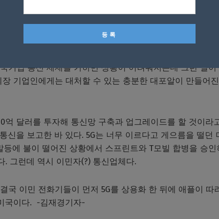
 주장하는 버라이즌과, 아이폰이 출시할 때만해도 전략적인 계
AT&T에게는 상대하기 어려운 경쟁자가 탄생한 것이다. 버라
 상당한 케이블망과 전산망, 그리고 통신망을 보유하고 있어 
 제고하지 않았었다. 이를 간파한 소프트뱅크는 스프린트를
축해 나갔고 이번에 결실을 맺은 것이다. 약점도 있다. 통신
국기업 통신 제재를 가하면 상황이 어려워지는데 그런 일이
회장 기업인에게는 대처할 수 있는 충분한 대포알이 만들어진
00억 달러를 투자해 통신망 구축과 업그레이드를 할 것이라
5G통신을 보고한 바 있다. 5G는 너무 이르다고 게으름을 떨던
 발등에 불이 떨어진 상황에서 스프린트와 T모빌 합병을 승
. 그런데 역시 이민자(?) 통신업체다.
 결국 이민 전화기들이 먼저 5G를 상용화 한 뒤에 애플이 따
미국이다. -김재경기자-