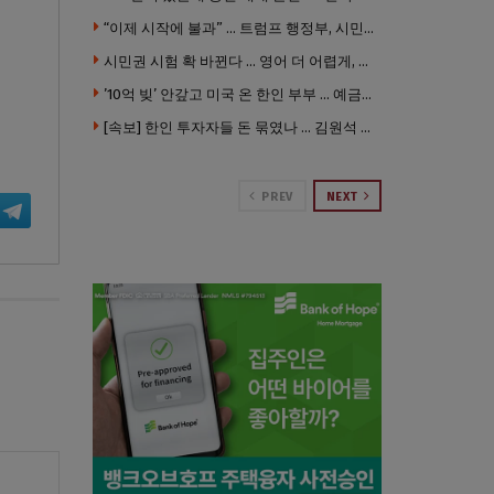
“이제 시작에 불과” … 트럼프 행정부, 시민권 박탈 본격화
시민권 시험 확 바뀐다 … 영어 더 어렵게, 민간시험 도입 추진
’10억 빚’ 안갚고 미국 온 한인 부부 … 예금보험공사, 미국서 소송
[속보] 한인 투자자들 돈 묶였나 … 김원석 회사들 챕터7 강제파산·자진파산 잇따라 신청
PREV
NEXT