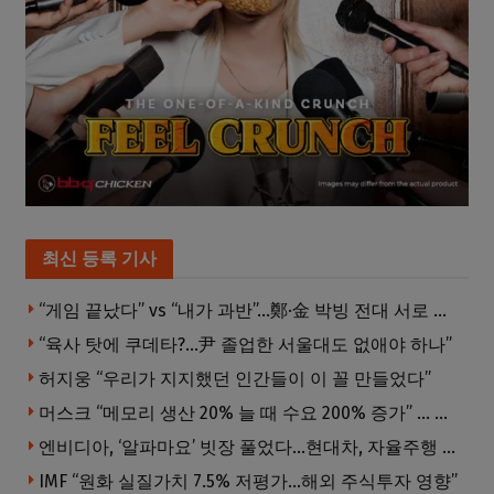
최신 등록 기사
“게임 끝났다” vs “내가 과반”…鄭·金 박빙 전대 서로 우위 주장
“육사 탓에 쿠데타?…尹 졸업한 서울대도 없애야 하나”
허지웅 “우리가 지지했던 인간들이 이 꼴 만들었다”
머스크 “메모리 생산 20% 늘 때 수요 200% 증가” … 반도체 매출 1조달러 눈 앞
엔비디아, ‘알파마요’ 빗장 풀었다…현대차, 자율주행 속도내나
IMF “원화 실질가치 7.5% 저평가…해외 주식투자 영향”