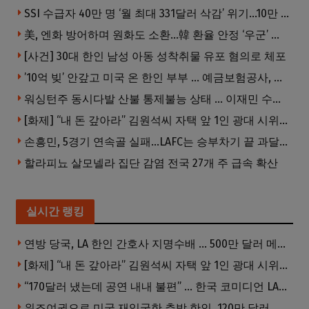
SSI 수급자 40만 명 ‘월 최대 331달러 삭감’ 위기…10만 명은 수급자격 상실
美, 엔화 방어하며 원화도 소환…韓 환율 안정 ‘우군’ 되나
[사건] 30대 한인 남성 아동 성착취물 유포 혐의로 체포
’10억 빚’ 안갚고 미국 온 한인 부부 … 예금보험공사, 미국서 소송
워싱턴주 동시다발 산불 통제불능 상태 … 이재민 수십만명
[화제] “내 돈 갚아라” 김원석씨 자택 앞 1인 광대 시위 … 한인 투자사, “108만 달러 못받아”
손흥민, 5경기 연속골 실패…LAFC는 승부차기 끝 과달라하라 격파
할라피뇨 살모넬라 집단 감염 전국 27개 주 급속 확산
실시간 랭킹
연방 당국, LA 한인 간호사 지명수배 … 500만 달러 메디캐어 사기, 선고 직전 한국 도주
[화제] “내 돈 갚아라” 김원석씨 자택 앞 1인 광대 시위 … 한인 투자사, “108만 달러 못받아”
“170달러 냈는데 공연 내내 불편” … 한국 코미디언 LA공연, 음향 불량에 외모 비하 개그 논란
위조여권으로 미국 재입국한 추방 한인, 120만 달러 은행 사기 행각