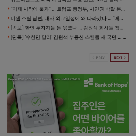
“이제 시작에 불과” … 트럼프 행정부, 시민권 박탈 본격화
미셸 스틸 남편, 대사 외교일정에 왜 따라갔나 … “매우 이례적”
[속보] 한인 투자자들 돈 묶였나 … 김원석 회사들 챕터7 강제파산·자진파산 잇따라 신청
[단독] ‘수천만 달러’ 김원석 부동산 스캔들 새 국면 … 한인 투자자들 소송 잇따라 ‘디폴트’ 절차
PREV
NEXT