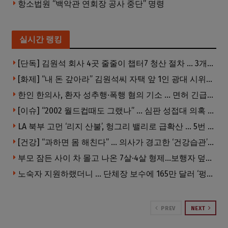
항소법원 “백악관 연회장 공사 중단” 명령
실시간 랭킹
[단독] 김원석 회사 4곳 줄줄이 챕터7 청산 절차 … 3개 법인 같은 날 동시 파산 신청
[화제] “내 돈 갚아라” 김원석씨 자택 앞 1인 광대 시위 … 한인 투자사, “108만 달러 못받아”
한인 한의사, 환자 성추행·폭행 혐의 기소 … 면허 긴급정지
[이슈] “2002 월드컵때도 그랬나” … 심판 성접대 의혹 해외로 일파만파, 4강 신화까지 불똥
LA 북부 고먼 ‘리지 산불’, 헝그리 밸리로 급확산 … 5번 Fwy 양방향 전면 폐쇄
[건강] “과하면 몸 해친다” … 의사가 경고한 ‘건강습관’ 5가지
부모 잠든 사이 차 몰고 나온 7살·4살 형제…보행자 덮쳐 중태
노숙자 지원하랬더니 … 단체장 보수에 165만 달러 ‘펑펑’
PREV
NEXT