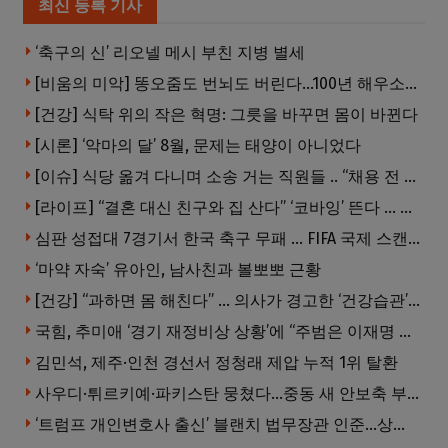
최신 등록 기사
‘축구의 신’ 리오넬 메시 부친 지병 별세
[비움의 미악] 똥오줌도 번뇌도 버린다…100년 해우소의 철학
[건강] 식탁 위의 작은 혁명: 그릇을 바꾸면 몸이 바뀐다
[시론] ‘악마의 달’ 8월, 문제는 태양이 아니었다
[이슈] 식당 옮겨 다니며 소송 거는 직원들 .. “채용 전 반드시 확인해야”
[라이프] “결혼 대신 친구와 집 산다” ‘코바잉’ 뜬다 … 내 집 마련 공식 바뀌었다
심판 성접대 7경기서 한국 축구 무패 … FIFA 국제 스캔들 번지나
‘마약 자숙’ 유아인, 남사친과 볼뽀뽀 근황
[건강] “과하면 몸 해친다” … 의사가 경고한 ‘건강습관’ 5가지
국힘, 추미애 ‘경기 재정비상 상황’에 “주범은 이재명 전 지사”
김민석, 제주·인천 경선서 정청래 제압 누적 1위 탈환
사우디·튀르키예·파키스탄 뭉쳤다…중동 새 안보축 부상하나
‘트럼프 개인변호사 출신’ 블랜치 법무장관 인준…상원 50대49 가결