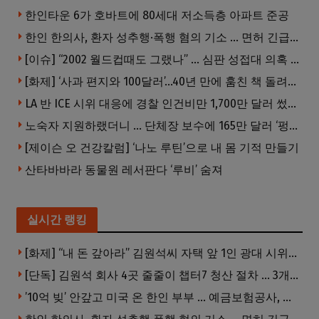
한인타운 6가 호바트에 80세대 저소득층 아파트 준공
한인 한의사, 환자 성추행·폭행 혐의 기소 … 면허 긴급정지
[이슈] “2002 월드컵때도 그랬나” … 심판 성접대 의혹 해외로 일파만파, 4강 신화까지 불똥
[화제] ‘사과 편지와 100달러’…40년 만에 훔친 책 돌려준 절도범
LA 반 ICE 시위 대응에 경찰 인건비만 1,700만 달러 썼다.
노숙자 지원하랬더니 … 단체장 보수에 165만 달러 ‘펑펑’
[제이슨 오 건강칼럼] ‘나노 루틴’으로 내 몸 기적 만들기
산타바바라 동물원 레서판다 ‘루비’ 숨져
실시간 랭킹
[화제] “내 돈 갚아라” 김원석씨 자택 앞 1인 광대 시위 … 한인 투자사, “108만 달러 못받아”
[단독] 김원석 회사 4곳 줄줄이 챕터7 청산 절차 … 3개 법인 같은 날 동시 파산 신청
’10억 빚’ 안갚고 미국 온 한인 부부 … 예금보험공사, 미국서 소송