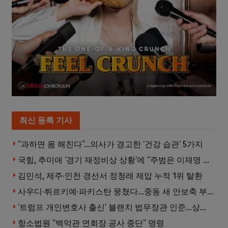
최신 등록 기사
“과하면 몸 해친다”…의사가 경고한 ‘건강 습관’ 5가지
국힘, 추미애 ‘경기 재정비상 상황’에 “주범은 이재명 전 지사”
김민석, 제주·인천 경선서 정청래 제압 누적 1위 탈환
사우디·튀르키예·파키스탄 뭉쳤다…중동 새 안보축 부상하나
‘트럼프 개인변호사 출신’ 블랜치 법무장관 인준…상원 50대49 가결
항소법원 “백악관 연회장 공사 중단” 명령