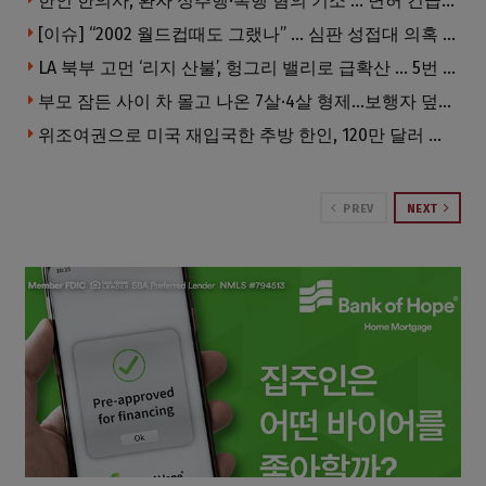
한인 한의사, 환자 성추행·폭행 혐의 기소 … 면허 긴급정지
[이슈] “2002 월드컵때도 그랬나” … 심판 성접대 의혹 해외로 일파만파, 4강 신화까지 불똥
LA 북부 고먼 ‘리지 산불’, 헝그리 밸리로 급확산 … 5번 Fwy 양방향 전면 폐쇄
부모 잠든 사이 차 몰고 나온 7살·4살 형제…보행자 덮쳐 중태
위조여권으로 미국 재입국한 추방 한인, 120만 달러 은행 사기 행각
PREV
NEXT