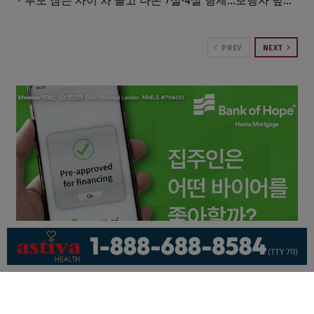
부모 잠든 사이 차 몰고 나온 7살·4살 형제…보행자 덮쳐 중태
PREV
NEXT