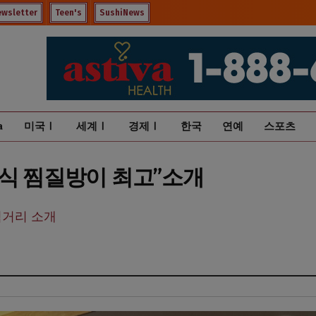
ewsletter
Teen's
SushiNews
a
미국Ⅰ
세계Ⅰ
경제Ⅰ
한국
연예
스포츠
국식 찜질방이 최고”소개
먹거리 소개