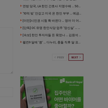
연방 당국, LA 한인 간호사 지명수배 … 500만 달러 메디캐어 사기, 선고 직전 한국 도주
’10억 빚’ 안갚고 미국 온 한인 부부 … 예금보험공사, 미국서 소송
[이민]시민권 시험 확 바뀐다 … 영어 더 어렵게, 민간시험 도입 추진
[단독] OC 유명 한인식당 업주 ‘망신살’ … 육류대금 안 갚자 식당서 공개추심
[속보] 한인 투자자들 돈 묶였나 … 김원석 회사들 챕터7 강제파산·자진파산 잇따라 신청
팰컨9 달에 ‘쾅’ … 다누리, 충돌 직후 달 표면 촬영 유일 탐사선
PREV
NEXT