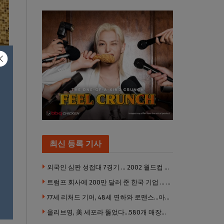
on
다.
법으
최신 등록 기사
외국인 심판 성접대 7경기 … 2002 월드컵 4강 신화도 흔들
소금
트럼프 회사에 200만 달러 준 한국 기업 … 민주당 뇌물의혹 조사
금을
77세 리처드 기어, 48세 연하와 로맨스…아들과 3살 차
 수
올리브영, 美 세포라 뚫었다…580개 매장에 ‘K뷰티에딧’ 론칭