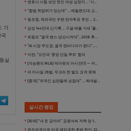
변호사 시험 보던 한인 여성 심정지 … ‘시험장측 대응 부적절’ 소송
“합법 취업허가 있는데” … 메릴랜드대 교수, 공항서 ICE에 체포, 구금 중
동포청, 재외국민 우편·전자투표 추진 … 2028년 도입 목표
도 가
삼성 144만대 신기록 … 구글·애플 가세 ‘폴더블 대전’ 열린다
한국
트럼프 “결국 밴스 당선시켜야”…2028 후계 구도 힘 싣나
“AI 시장 주도권, 결국 엔비디아가 쥔다”…모건스탠리 장담
이란, “오만과 ‘중앙 단일 루트’ 합의
냉동실
[석승환의 MLB] 덕아웃의 아시안(1) — 커트 스즈키가 우리에게 묻는 것
러 미사일 28발, 우크라 한 발도 요격 못해
[충격] “외국인 심판들에 성접대” … 쑥대밭된 축협 어디까지 추락하나
실시간 랭킹
[화제] “내 돈 갚아라” 김원석씨 자택 앞 1인 광대 시위 … 한인 투자사, “108만 달러 못받아”
위조여권으로 미국 재입국한 추방 한인, 120만 달러 은행 사기 행각