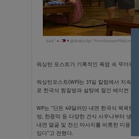
badj 𓆩
♣
𓆪
@dlrama·Apr 1Yeorobuuuun!!!Welcome t
워싱턴 포스트가 기록적인 폭염 속 무더위를
워싱턴포스트(WP)는 31일 칼럼에서 지속되
로 한국식 찜질방과 설탕에 절인 베이컨 아이
WP는 “단돈 40달러만 내면 한국식 목욕탕과
방, 한증막 등 다양한 건식 사우나부터 냉탕
내면 얼굴 및 전신 마사지를 비롯한 미용 서
있다”고 전했다.