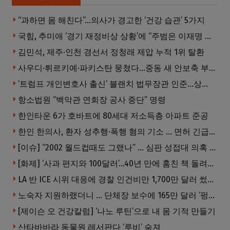
“과하면 몸 해친다”…의사가 경고한 ‘건강 습관’ 5가지
국힘, 추미애 ‘경기 재정비상 상황’에 “주범은 이재명 전 지사”
김민석, 제주·인천 경선서 정청래 제압 누적 1위 탈환
사우디·튀르키예·파키스탄 뭉쳤다…중동 새 안보축 부상하나
‘트럼프 개인변호사 출신’ 블랜치 법무장관 인준…상원 50대49 가결
항소법원 “백악관 연회장 공사 중단” 명령
한인타운 6가 호바트에 80세대 저소득층 아파트 준공
한인 한의사, 환자 성추행·폭행 혐의 기소 … 면허 긴급정지
[이슈] “2002 월드컵때도 그랬나” … 심판 성접대 의혹 해외로 일파만파, 4강 신화까지 불똥
[화제] ‘사과 편지와 100달러’…40년 만에 훔친 책 돌려준 절도범
LA 반 ICE 시위 대응에 경찰 인건비만 1,700만 달러 썼다.
노숙자 지원하랬더니 … 단체장 보수에 165만 달러 ‘펑펑’
[제이슨 오 건강칼럼] ‘나노 루틴’으로 내 몸 기적 만들기
산타바바라 동물원 레서판다 ‘루비’ 숨져