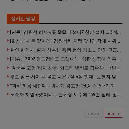
실시간 랭킹
[단독] 김원석 회사 4곳 줄줄이 챕터7 청산 절차 … 3개 법인 같은 날 동시 파산 신청
[화제] “내 돈 갚아라” 김원석씨 자택 앞 1인 광대 시위 … 한인 투자사, “108만 달러 못받아”
한인 한의사, 환자 성추행·폭행 혐의 기소 … 면허 긴급정지
[이슈] “2002 월드컵때도 그랬나” … 심판 성접대 의혹 해외로 일파만파, 4강 신화까지 불똥
LA 북부 고먼 ‘리지 산불’, 헝그리 밸리로 급확산 … 5번 Fwy 양방향 전면 폐쇄
부모 잠든 사이 차 몰고 나온 7살·4살 형제…보행자 덮쳐 중태
“과하면 몸 해친다”…의사가 경고한 ‘건강 습관’ 5가지
노숙자 지원하랬더니 … 단체장 보수에 165만 달러 ‘펑펑’
PREV
NEXT