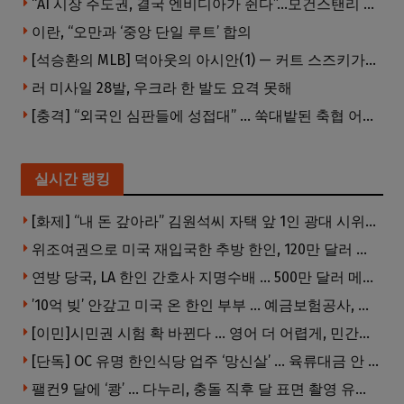
“AI 시장 주도권, 결국 엔비디아가 쥔다”…모건스탠리 장담
이란, “오만과 ‘중앙 단일 루트’ 합의
[석승환의 MLB] 덕아웃의 아시안(1) — 커트 스즈키가 우리에게 묻는 것
러 미사일 28발, 우크라 한 발도 요격 못해
[충격] “외국인 심판들에 성접대” … 쑥대밭된 축협 어디까지 추락하나
실시간 랭킹
[화제] “내 돈 갚아라” 김원석씨 자택 앞 1인 광대 시위 … 한인 투자사, “108만 달러 못받아”
위조여권으로 미국 재입국한 추방 한인, 120만 달러 은행 사기 행각
연방 당국, LA 한인 간호사 지명수배 … 500만 달러 메디캐어 사기, 선고 직전 한국 도주
’10억 빚’ 안갚고 미국 온 한인 부부 … 예금보험공사, 미국서 소송
[이민]시민권 시험 확 바뀐다 … 영어 더 어렵게, 민간시험 도입 추진
[단독] OC 유명 한인식당 업주 ‘망신살’ … 육류대금 안 갚자 식당서 공개추심
팰컨9 달에 ‘쾅’ … 다누리, 충돌 직후 달 표면 촬영 유일 탐사선