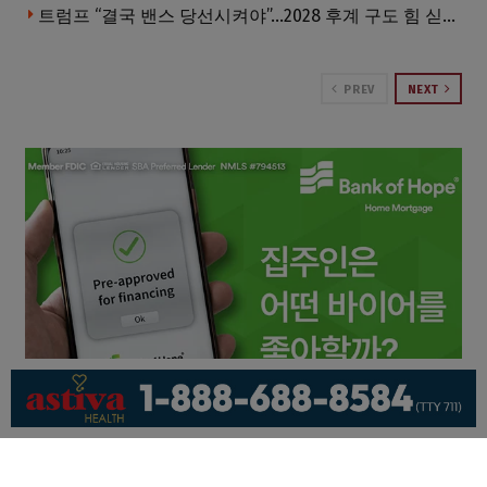
트럼프 “결국 밴스 당선시켜야”…2028 후계 구도 힘 싣나
PREV
NEXT