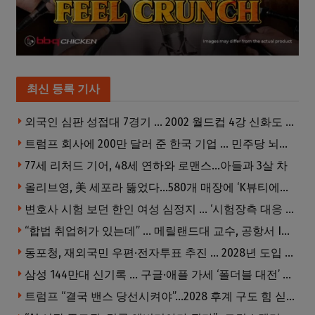
최신 등록 기사
외국인 심판 성접대 7경기 … 2002 월드컵 4강 신화도 흔들
트럼프 회사에 200만 달러 준 한국 기업 … 민주당 뇌물의혹 조사
77세 리처드 기어, 48세 연하와 로맨스…아들과 3살 차
올리브영, 美 세포라 뚫었다…580개 매장에 ‘K뷰티에딧’ 론칭
변호사 시험 보던 한인 여성 심정지 … ‘시험장측 대응 부적절’ 소송
“합법 취업허가 있는데” … 메릴랜드대 교수, 공항서 ICE에 체포, 구금 중
동포청, 재외국민 우편·전자투표 추진 … 2028년 도입 목표
삼성 144만대 신기록 … 구글·애플 가세 ‘폴더블 대전’ 열린다
트럼프 “결국 밴스 당선시켜야”…2028 후계 구도 힘 싣나