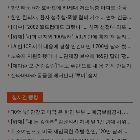
한인타운 6가 호바트에 80세대 저소득층 아파트 준공
한인 한의사, 환자 성추행·폭행 혐의 기소 … 면허 긴급정지
[이슈] “2002 월드컵때도 그랬나” … 심판 성접대 의혹 해외로 일파만파, 4강 신화까지 불똥
[화제] ‘사과 편지와 100달러’…40년 만에 훔친 책 돌려준 절도범
LA 반 ICE 시위 대응에 경찰 인건비만 1,700만 달러 썼다.
노숙자 지원하랬더니 … 단체장 보수에 165만 달러 ‘펑펑’
[제이슨 오 건강칼럼] ‘나노 루틴’으로 내 몸 기적 만들기
산타바바라 동물원 레서판다 ‘루비’ 숨져
실시간 랭킹
’10억 빚’ 안갚고 미국 온 한인 부부 … 예금보험공사, 미국서 소송
[화제] “내 돈 갚아라” 김원석씨 자택 앞 1인 광대 시위 … 한인 투자사, “108만 달러 못받아”
위조여권으로 미국 재입국한 추방 한인, 120만 달러 은행 사기 행각