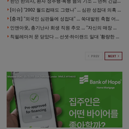
한인 한의사, 환자 성추행·폭행 혐의 기소 … 면허 긴급정지
[이슈] “2002 월드컵때도 그랬나” … 심판 성접대 의혹 해외로 일파만파, 4강 신화까지 불똥
[충격] “외국인 심판들에 성접대” … 쑥대밭된 축협 어디까지 추락하나
인앤아웃, 총기난사 희생 직원 추모 … “자신의 매장 운영이 꿈이었다”
칙필레마저 문 닫았다 … 선셋·하이랜드 일대 ‘황량한 거리’로
PREV
NEXT