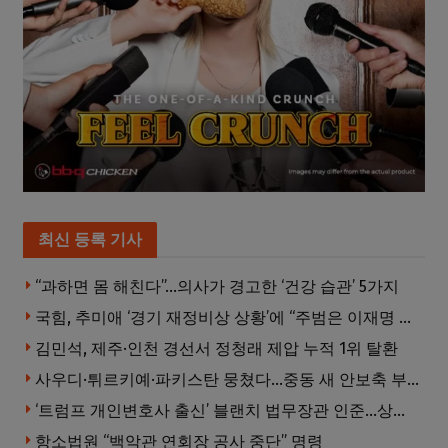
최신 등록 기사
“과하면 몸 해친다”…의사가 경고한 ‘건강 습관’ 5가지
국힘, 추미애 ‘경기 재정비상 상황’에 “주범은 이재명 전 지사”
김민석, 제주·인천 경선서 정청래 제압 누적 1위 탈환
사우디·튀르키예·파키스탄 뭉쳤다…중동 새 안보축 부상하나
‘트럼프 개인변호사 출신’ 블랜치 법무장관 인준…상원 50대49 가결
항소법원 “백악관 연회장 공사 중단” 명령